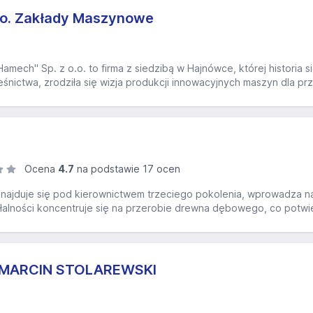
.o. Zakłady Maszynowe
mech" Sp. z o.o. to firma z siedzibą w Hajnówce, której historia 
eśnictwa, zrodziła się wizja produkcji innowacyjnych maszyn dla p
Ocena
4.7
na podstawie 17 ocen
 znajduje się pod kierownictwem trzeciego pokolenia, wprowadza 
lności koncentruje się na przerobie drewna dębowego, co potwierdz
MARCIN STOLAREWSKI