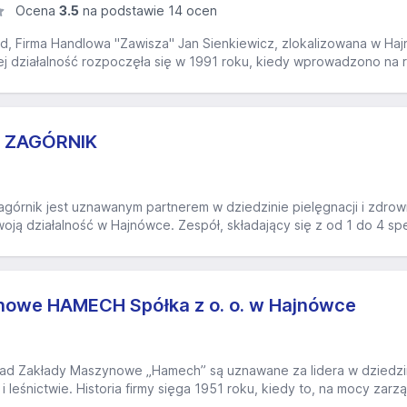
Ocena
3.5
na podstawie 14 ocen
, Firma Handlowa "Zawisza" Jan Sienkiewicz, zlokalizowana w Hajnó
ej działalność rozpoczęła się w 1991 roku, kiedy wprowadzono na r
A ZAGÓRNIK
agórnik jest uznawanym partnerem w dziedzinie pielęgnacji i zdrowi
oją działalność w Hajnówce. Zespół, składający się z od 1 do 4 spe
nowe HAMECH Spółka z o. o. w Hajnówce
d Zakłady Maszynowe „Hamech” są uznawane za lidera w dziedzini
leśnictwie. Historia firmy sięga 1951 roku, kiedy to, na mocy zarzą