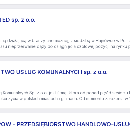
D sp. z o.o.
irmą działającą w branży chemicznej, z siedzibą w Hajnówce w Pols
asu nieprzerwanie dąży do osiągnięcia czołowej pozycji na rynku p
TWO USŁUG KOMUNALNYCH sp. z o.o.
 Komunalnych Sp. z o.o. jest firmą, która od ponad pięćdziesięciu
ści życia w polskich miastach i gminach. Od momentu założenia w 1
POW - PRZEDSIĘBIORSTWO HANDLOWO-USŁ