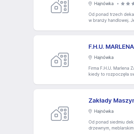
Hajnówka
Od ponad trzech dekad
w branży handlowej. J
F.H.U. MARLEN
Hajnówka
Firma F.H.U. Marlena Z
kiedy to rozpoczęła sw
Zakłady Maszy
Hajnówka
Od ponad siedmiu deka
drzewnym, meblarskim i 