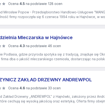
Ocena
4.5
na podstawie 128 ocen
 Mirosław Popow - Przedsiębiorstwo Handlowo-Usługowe "MANGO"
łalność firmy rozpoczęła się 6 czerwca 1994 roku w Hajnówce, w 
zielnia Mleczarska w Hajnówce
Ocena
4.3
na podstawie 46 ocen
e Podlasia, gdzie przyroda spotyka się z tradycją, znajduje się 
 firma dba o jakość mleczarskiego rzemiosła, dostarczając na pols
ZYNICZ ZAKŁAD DRZEWNY ANDREWPOL
Ocena
4.6
na podstawie 33 ocen
d Zakład Drzewny „ANDREWPOL” z Hajnówki, założony przez Andrze
óre cechują się wysoką jakością oraz estetyką. Oferta firmy obej