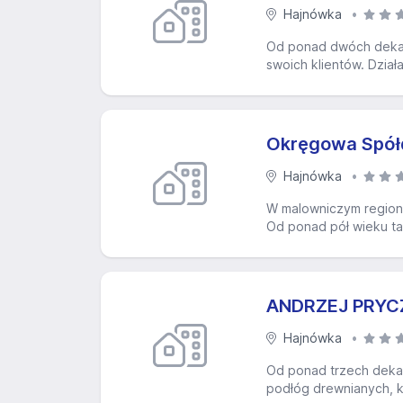
Hajnówka
Od ponad dwóch dekad
swoich klientów. Dzia
Okręgowa Spółd
Hajnówka
W malowniczym regioni
Od ponad pół wieku ta
ANDRZEJ PRYC
Hajnówka
Od ponad trzech deka
podłóg drewnianych, kt