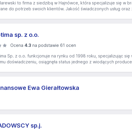
larewski to firma z siedzibą w Hajnówce, która specjalizuje się w 
ane do potrzeb swoich klientów. Jakość świadczonych usług oraz za
ima sp. z o.o.
Ocena
4.3
na podstawie 61 ocen
a Sp. z o.o. funkcjonuje na rynku od 1998 roku, specjalizując się 
emu doświadczeniu, osiągnęła status jednego z wiodących producent
inansowe Ewa Gierałtowska
ADOWSCY sp.j.