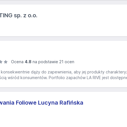
NG sp. z o.o.
Ocena
4.8
na podstawie 21 ocen
VE konsekwentnie dąży do zapewnienia, aby jej produkty charakter
ością wśród konsumentów. Portfolio zapachów LA RIVE jest dostępne
ania Foliowe Lucyna Rafińska