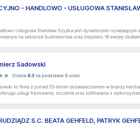
CYJNO - HANDLOWO - USŁUGOWA STANISŁA
dlowo-Usługowa Stanisław Szyżka jest dynamicznie rozwijającym s
owanym na sektorze budownictwa oraz inżynierii. W swojej działal
ierz Sadowski
Ocena
4.3
na podstawie 8 ocen
wski to firma z ponad 35-letnim doświadczeniem w branży mechaniki
ferując usługi frezowania, toczenia oraz szlifowania z wykorzys
DZIĄDZ S.C. BEATA GEHFELD, PATRYK GEHF