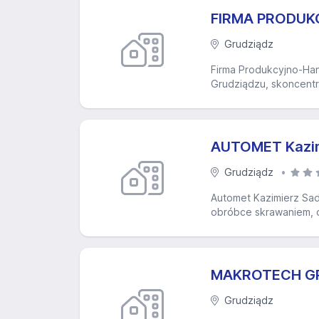
FIRMA PRODUK
Grudziądz
Firma Produkcyjno-Han
Grudziądzu, skoncentr
AUTOMET Kazim
Grudziądz
Automet Kazimierz Sado
obróbce skrawaniem, o
MAKROTECH GRU
Grudziądz