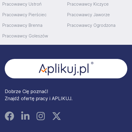
Pracowawcy Ustroń
Pracowawcy Kiczyce
Pracowawcy Pierściec
Pracowawcy Jaworze
Pracowawcy Brenna
Pracowawcy Ogrodzona
Pracowawcy Goleszów
Stopka
Dobrze Cię poznać!
Znajdź ofertę pracy i APLIKUJ.
Facebook
Linked In
Instagram
Instagram