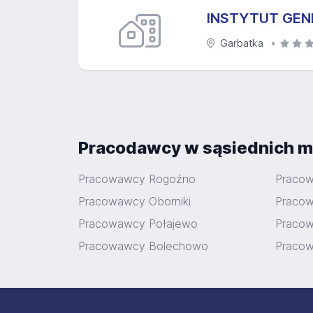
INSTYTUT GENE
Garbatka
Pracodawcy w sąsiednich m
Pracowawcy Rogoźno
Praco
Pracowawcy Oborniki
Pracow
Pracowawcy Połajewo
Praco
Pracowawcy Bolechowo
Praco
Stopka