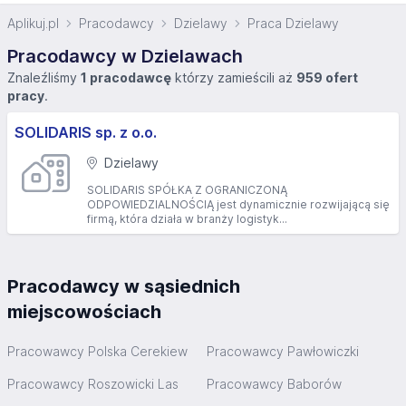
Aplikuj.pl
Pracodawcy
Dzielawy
Praca Dzielawy
Pracodawcy w Dzielawach
Znaleźliśmy
1 pracodawcę
którzy zamieścili aż
959 ofert
pracy
.
SOLIDARIS sp. z o.o.
Dzielawy
SOLIDARIS SPÓŁKA Z OGRANICZONĄ
ODPOWIEDZIALNOŚCIĄ jest dynamicznie rozwijającą się
firmą, która działa w branży logistyk...
Pracodawcy w sąsiednich
miejscowościach
Pracowawcy Polska Cerekiew
Pracowawcy Pawłowiczki
Pracowawcy Roszowicki Las
Pracowawcy Baborów