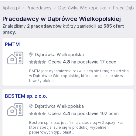
Aplikuj.pl
Pracodawcy
Dąbrówka Wielkopolska
Praca Dąbr
Pracodawcy w Dąbrówce Wielkopolskiej
Znaleźliśmy
2 pracodawców
którzy zamieścili aż
585 ofert
pracy
.
PMTM
Dąbrówka Wielkopolska
Ocena
4.8
na podstawie 17 ocen
PMTM jest dynamicznie rozwijającą się firmą z siedzibą
w Dąbrówce Wielkopolskiej, która specjalizuje się w
branży elektr...
BESTEM sp. z o.o.
Dąbrówka Wielkopolska
Ocena
4.4
na podstawie 102 ocen
Bestem sp. z o.o. jest firmą z siedzibą w Zbąszynku,
która specjalizuje się w produkcji wypełnień
papierowych typu plast...