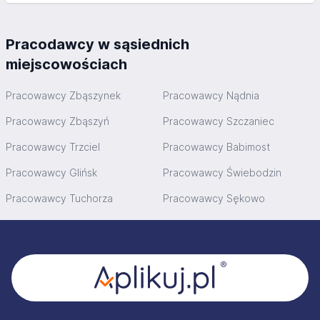
Pracodawcy w sąsiednich
miejscowościach
Pracowawcy Zbąszynek
Pracowawcy Nądnia
Pracowawcy Zbąszyń
Pracowawcy Szczaniec
Pracowawcy Trzciel
Pracowawcy Babimost
Pracowawcy Glińsk
Pracowawcy Świebodzin
Pracowawcy Tuchorza
Pracowawcy Sękowo
Stopka