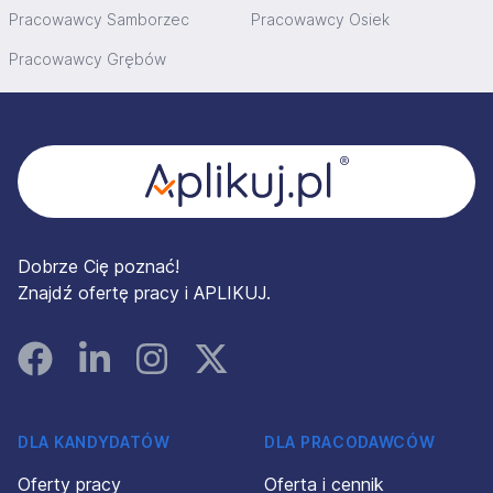
Pracowawcy Samborzec
Pracowawcy Osiek
Pracowawcy Grębów
Stopka
Dobrze Cię poznać!
Znajdź ofertę pracy i APLIKUJ.
Facebook
Linked In
Instagram
Instagram
DLA KANDYDATÓW
DLA PRACODAWCÓW
Oferty pracy
Oferta i cennik