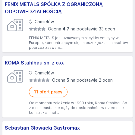
FENIX METALS SPÓŁKA Z OGRANICZONĄ
ODPOWIEDZIALNOŚCIĄ
Chmielów
Ocena
4.7
na podstawie 33 ocen
FENIX METALS jest uznawanym recyklerem cyny w
Europie, koncentrującym się na oszczędzaniu zasobów
poprzez zaawans...
KOMA Stahlbau sp. z o.o.
Chmielów
Ocena
5
na podstawie 2 ocen
11
ofert pracy
Od momentu założenia w 1999 roku, Koma Stahlbau Sp.
z o.o. nieustannie dąży do doskonałości w dziedzinie
konstrukcji met...
Sebastian Głowacki Gastromax