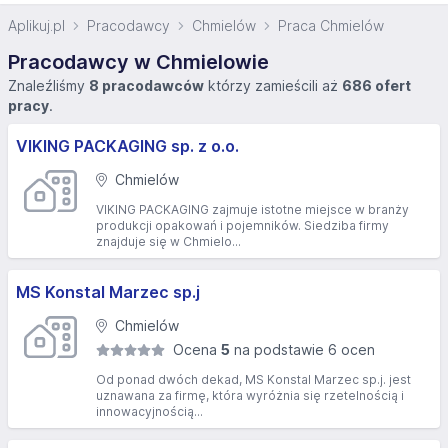
Aplikuj.pl
Pracodawcy
Chmielów
Praca Chmielów
Pracodawcy w Chmielowie
Znaleźliśmy
8 pracodawców
którzy zamieścili aż
686 ofert
pracy
.
VIKING PACKAGING sp. z o.o.
Chmielów
VIKING PACKAGING zajmuje istotne miejsce w branży
produkcji opakowań i pojemników. Siedziba firmy
znajduje się w Chmielo...
MS Konstal Marzec sp.j
Chmielów
Ocena
5
na podstawie 6 ocen
Od ponad dwóch dekad, MS Konstal Marzec sp.j. jest
uznawana za firmę, która wyróżnia się rzetelnością i
innowacyjnością...