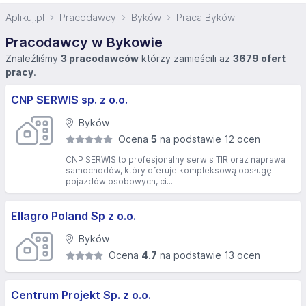
Aplikuj.pl
Pracodawcy
Byków
Praca Byków
Pracodawcy w Bykowie
Znaleźliśmy
3 pracodawców
którzy zamieścili aż
3679 ofert
pracy
.
CNP SERWIS sp. z o.o.
Byków
Ocena
5
na podstawie 12 ocen
CNP SERWIS to profesjonalny serwis TIR oraz naprawa
samochodów, który oferuje kompleksową obsługę
pojazdów osobowych, ci...
Ellagro Poland Sp z o.o.
Byków
Ocena
4.7
na podstawie 13 ocen
Centrum Projekt Sp. z o.o.