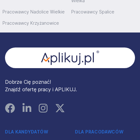
Wielka
Pracowawcy Nadolice Wielkie
Pracowawcy Spalice
Pracowawcy Krzyżanowice
Stopka
Dobrze Cię poznać!
Znajdź ofertę pracy i APLIKUJ.
Facebook
Linked In
Instagram
Instagram
DLA KANDYDATÓW
DLA PRACODAWCÓW