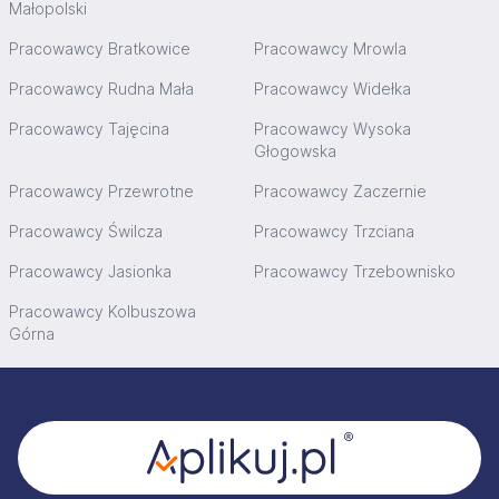
Małopolski
Pracowawcy Bratkowice
Pracowawcy Mrowla
Pracowawcy Rudna Mała
Pracowawcy Widełka
Pracowawcy Tajęcina
Pracowawcy Wysoka
Głogowska
Pracowawcy Przewrotne
Pracowawcy Zaczernie
Pracowawcy Świlcza
Pracowawcy Trzciana
Pracowawcy Jasionka
Pracowawcy Trzebownisko
Pracowawcy Kolbuszowa
Górna
Stopka