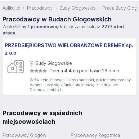
Aplikuj.pl
Pracodawcy
Budy Głogowskie
Praca Budy Głog
Pracodawcy w Budach Głogowskich
Znaleźliśmy
1 pracodawcę
którzy zamieścili aż
2277 ofert
pracy
.
PRZEDSIĘBIORSTWO WIELOBRANŻOWE DREMEX sp.
z o.o.
Budy Głogowskie
Ocena
4.4
na podstawie 26 ocen
W świecie innowacji i doskonałości, gdzie nowoczesny
design łączy się z funkcjonalnością, znajduje się
Dremex. Jest to f...
Pracodawcy w sąsiednich
miejscowościach
Pracowawcy Głogów
Pracowawcy Rogoźnica