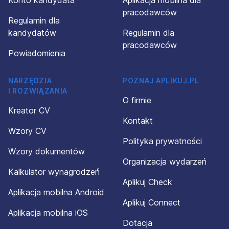
Konto kandydata
Aplikacja mobilna dla
pracodawców
Regulamin dla
kandydatów
Regulamin dla
pracodawców
Powiadomienia
NARZĘDZIA
POZNAJ APLIKUJ.PL
I ROZWIĄZANIA
O firmie
Kreator CV
Kontakt
Wzory CV
Polityka prywatności
Wzory dokumentów
Organizacja wydarzeń
Kalkulator wynagrodzeń
Aplikuj Check
Aplikacja mobilna Android
Aplikuj Connect
Aplikacja mobilna iOS
Dotacja