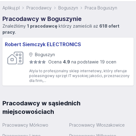
Aplikuj.pl
Pracodawcy
Boguszyn
Praca Boguszyn
Pracodawcy w Boguszynie
Znaleźliśmy
1 pracodawcę
którzy zamieścili aż
618 ofert
pracy
.
Robert Siemczyk ELECTRONICS
Boguszyn
Ocena
4.9
na podstawie 19 ocen
Atyla to profesjonalny sklep internetowy, który oferuje
poleasingowy sprzęt IT wysokiej jakości, przeznaczony
dla firm,...
Pracodawcy w sąsiednich
miejscowościach
Pracowawcy Mórkowo
Pracowawcy Włoszakowice
Pracowawcy Lipno
Pracowawcy Wilkowice