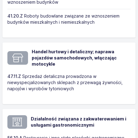
wznoszeniem budynków
41.20.Z
Roboty budowlane związane ze wznoszeniem
budynków mieszkalnych i niemieszkalnych
Handel hurtowy i detaliczny; naprawa
pojazdów samochodowych, włączając
motocykle
47.11.Z
Sprzedaż detaliczna prowadzona w
niewyspecjalizowanych sklepach z przewagą żywności,
napojów i wyrobów tytoniowych
Działalność związana z zakwaterowaniem i
usługami gastronomicznymi
56.10.A
Restauracje i inne stałe placówki gastronomiczne