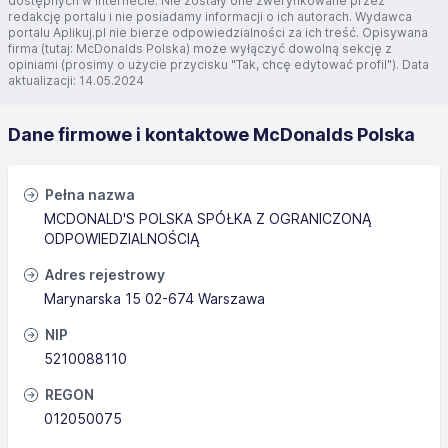
dostępnych w Internecie. Nie zostały one zweryfikowane przez
redakcję portalu i nie posiadamy informacji o ich autorach. Wydawca
portalu Aplikuj.pl nie bierze odpowiedzialności za ich treść. Opisywana
firma (tutaj: McDonalds Polska) może wyłączyć dowolną sekcję z
opiniami (prosimy o użycie przycisku "Tak, chcę edytować profil"). Data
aktualizacji: 14.05.2024
Dane firmowe i kontaktowe McDonalds Polska
Pełna nazwa
MCDONALD'S POLSKA SPÓŁKA Z OGRANICZONĄ
ODPOWIEDZIALNOŚCIĄ
Adres rejestrowy
Marynarska 15 02-674 Warszawa
NIP
5210088110
REGON
012050075