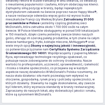
światowy rekord w liczbie transakcji w dniu otwarcia, co świadczy
o nieustannej popularności i zaufaniu, którym obdarzają nas klienci.
Zajmujemy silną pozycję w branży, będąc największym
dystrybutorem zabawek na świecie poprzez nasze Happy Meal®,
a nasze restauracje odwiedza więcej gości niż wynosi liczba
mieszkańców Francji czy Wielkiej Brytanii.
Zatrudniamy 31 000
pracowników w Polsce
i jesteśmy częścią globalnej sieci
McDonald’s, która zatrudnia około 1 700 000 osób na całym
świecie. W Polsce klientów obsługujemy w ponad 549 lokalizacjach
w 150 miastach, dzięki czemu jesteśmy zawsze blisko naszych
gości, oferując im szeroką paletę produktów, w tym znane na całym
świecie hamburgery, frytki, koktajle mleczne, McNuggets® oraz
wiele innych opcji.
Dbamy o najwyższą jakość i innowacyjność
,
co potwierdza przyznanie nam
Certyfikatu Systemu Zarządzania
Środowiskowego ISO 14001
. Współpracujemy z papiernią Miklan-
Ryza, wprowadzając technologie recyklingu opakowań, co
pokazuje nasze zobowiązanie do ochrony środowiska. Nasze
wartości to profesjonalizm, uczciwość, sprawiedliwość, rzetelność
i troska o lokalne społeczności, co przejawia się w każdym
aspekcie naszej działalności.W McDonald's Polska rozumiemy, że
nasza skala działania i siła marki pozwalają nam wpływać na
otoczenie, gospodarkę, rynek pracy i potrzeby społeczności, w
których działamy. Stawiamy na ciągłe doskonalenie, aby zawsze
być liderem, który wyznacza standardy w branży restauracyjnej.
Zapraszamy do naszych lokali, aby doświadczyć jakości i smaku,
które są synonimem McDonald's.