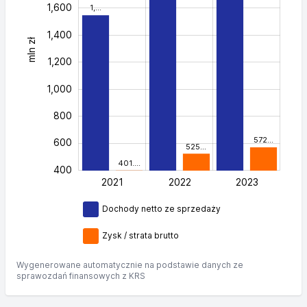
1,600
1,…
1,400
mln zł
2,000
1,200
1,000
800
572…
600
525…
401.…
400
2021
2022
L
2023
Dochody netto ze sprzedaży
Zysk / strata brutto
Wygenerowane automatycznie na podstawie danych ze
sprawozdań finansowych z KRS