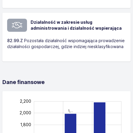
Działalność w zakresie usług
administrowania i działalność wspierająca
82.99.Z
Pozostała działalność wspomagająca prowadzenie
działalności gospodarczej, gdzie indziej niesklasyfikowana
Dane finansowe
2,…
2,400
200
0
2,200
1,…
2,000
1,800