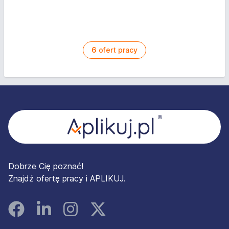
6
ofert pracy
Stopka
Dobrze Cię poznać!
Znajdź ofertę pracy i APLIKUJ.
Facebook
Linked In
Instagram
Instagram