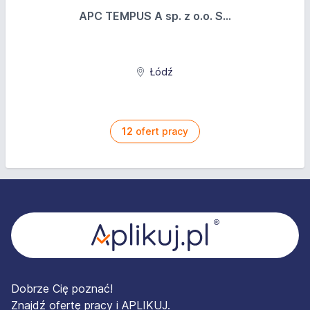
APC TEMPUS A sp. z o.o. S...
Łódź
12
ofert pracy
Stopka
Dobrze Cię poznać!
Znajdź ofertę pracy i APLIKUJ.