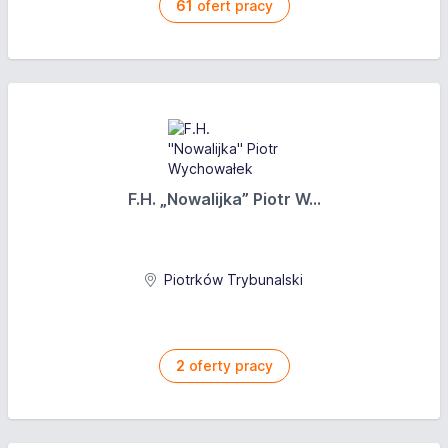
61
ofert pracy
F.H. „Nowalijka” Piotr W...
Piotrków Trybunalski
2
oferty pracy