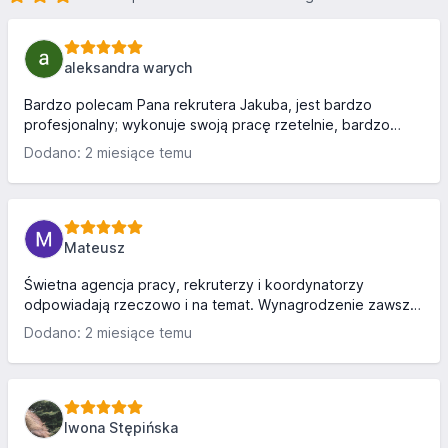
aleksandra warych
Bardzo polecam Pana rekrutera Jakuba, jest bardzo
profesjonalny; wykonuje swoją pracę rzetelnie, bardzo
przyjemny, serdeczny i pomocny człowiek. Otto work to
Dodano: 2 miesiące temu
dobre miejsce do znalezienia pracy, szczególnie z Panem
Jakubem na pokładzie!!
Mateusz
Świetna agencja pracy, rekruterzy i koordynatorzy
odpowiadają rzeczowo i na temat. Wynagrodzenie zawsze
na czas.
Dodano: 2 miesiące temu
Iwona Stępińska