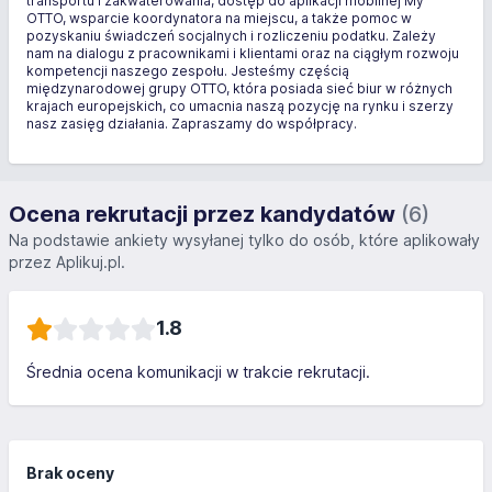
transportu i zakwaterowania, dostęp do aplikacji mobilnej My
OTTO, wsparcie koordynatora na miejscu, a także pomoc w
pozyskaniu świadczeń socjalnych i rozliczeniu podatku. Zależy
nam na dialogu z pracownikami i klientami oraz na ciągłym rozwoju
kompetencji naszego zespołu. Jesteśmy częścią
międzynarodowej grupy OTTO, która posiada sieć biur w różnych
krajach europejskich, co umacnia naszą pozycję na rynku i szerzy
nasz zasięg działania. Zapraszamy do współpracy.
Ocena rekrutacji przez kandydatów
(6)
Na podstawie ankiety wysyłanej tylko do osób, które aplikowały
przez Aplikuj.pl.
1.8
Średnia ocena komunikacji w trakcie rekrutacji.
Brak oceny