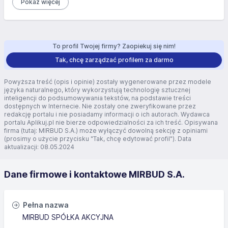
Pokaż więcej
To profil Twojej firmy? Zaopiekuj się nim!
Tak, chcę zarządzać profilem za darmo
Powyższa treść (opis i opinie) zostały wygenerowane przez modele
języka naturalnego, który wykorzystują technologię sztucznej
inteligencji do podsumowywania tekstów, na podstawie treści
dostępnych w Internecie. Nie zostały one zweryfikowane przez
redakcję portalu i nie posiadamy informacji o ich autorach. Wydawca
portalu Aplikuj.pl nie bierze odpowiedzialności za ich treść. Opisywana
firma (tutaj: MIRBUD S.A.) może wyłączyć dowolną sekcję z opiniami
(prosimy o użycie przycisku "Tak, chcę edytować profil"). Data
aktualizacji: 08.05.2024
Dane firmowe i kontaktowe MIRBUD S.A.
Pełna nazwa
MIRBUD SPÓŁKA AKCYJNA