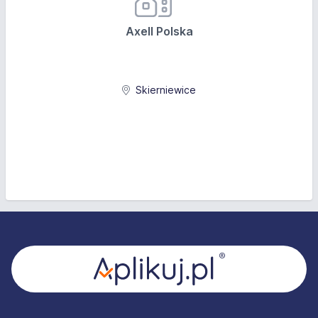
Axell Polska
Skierniewice
Stopka