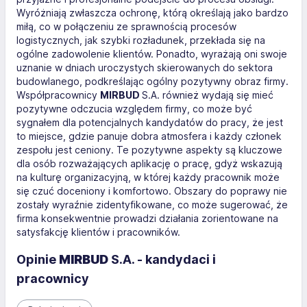
Wyróżniają zwłaszcza ochronę, którą określają jako bardzo
miłą, co w połączeniu ze sprawnością procesów
logistycznych, jak szybki rozładunek, przekłada się na
ogólne zadowolenie klientów. Ponadto, wyrażają oni swoje
uznanie w dniach uroczystych skierowanych do sektora
budowlanego, podkreślając ogólny pozytywny obraz firmy.
Współpracownicy
MIRBUD
S.A. również wydają się mieć
pozytywne odczucia względem firmy, co może być
sygnałem dla potencjalnych kandydatów do pracy, że jest
to miejsce, gdzie panuje dobra atmosfera i każdy członek
zespołu jest ceniony. Te pozytywne aspekty są kluczowe
dla osób rozważających aplikację o pracę, gdyż wskazują
na kulturę organizacyjną, w której każdy pracownik może
się czuć doceniony i komfortowo. Obszary do poprawy nie
zostały wyraźnie zidentyfikowane, co może sugerować, że
firma konsekwentnie prowadzi działania zorientowane na
satysfakcję klientów i pracowników.
Opinie
MIRBUD
S.A. - kandydaci i
pracownicy