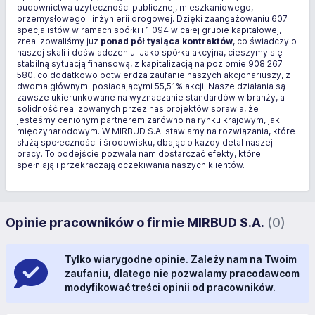
budownictwa użyteczności publicznej, mieszkaniowego,
przemysłowego i inżynierii drogowej. Dzięki zaangażowaniu 607
specjalistów w ramach spółki i 1 094 w całej grupie kapitałowej,
zrealizowaliśmy już
ponad pół tysiąca kontraktów
, co świadczy o
naszej skali i doświadczeniu. Jako spółka akcyjna, cieszymy się
stabilną sytuacją finansową, z kapitalizacją na poziomie 908 267
580, co dodatkowo potwierdza zaufanie naszych akcjonariuszy, z
dwoma głównymi posiadającymi 55,51% akcji. Nasze działania są
zawsze ukierunkowane na wyznaczanie standardów w branży, a
solidność realizowanych przez nas projektów sprawia, że
jesteśmy cenionym partnerem zarówno na rynku krajowym, jak i
międzynarodowym. W MIRBUD S.A. stawiamy na rozwiązania, które
służą społeczności i środowisku, dbając o każdy detal naszej
pracy. To podejście pozwala nam dostarczać efekty, które
spełniają i przekraczają oczekiwania naszych klientów.
Opinie pracowników o firmie MIRBUD S.A.
(0)
Tylko wiarygodne opinie. Zależy nam na Twoim
zaufaniu, dlatego nie pozwalamy pracodawcom
modyfikować treści opinii od pracowników.