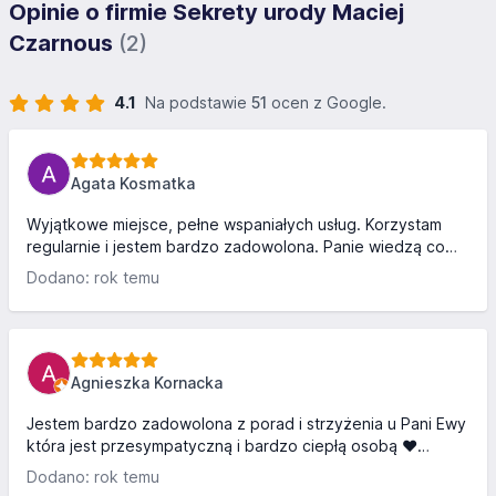
Opinie o firmie Sekrety urody Maciej
Czarnous
(2)
4.1
Na podstawie
51
ocen z Google.
Agata Kosmatka
Wyjątkowe miejsce, pełne wspaniałych usług. Korzystam
regularnie i jestem bardzo zadowolona. Panie wiedzą co
robią, wszystko w przyjemnej atmosferze i pięknym
Dodano: rok temu
wnętrzu. Fryzjerka Ewelina zachwyca mnie za każdym, dba
o kolor i strzyżenie moich włosów. Kosmetolog Agata
pielęgnuje twarz, a stylistka Beata dba o moje paznokcie.
Polecam
Agnieszka Kornacka
Jestem bardzo zadowolona z porad i strzyżenia u Pani Ewy
która jest przesympatyczną i bardzo ciepłą osobą ❤️
Została wykonana regeneracja Olaplexem oraz strzyżenie.
Dodano: rok temu
Po bardzo nieudanej koloryzacji w innym salonie w