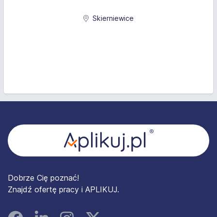
Skierniewice
Stopka
Dobrze Cię poznać!
Znajdź ofertę pracy i APLIKUJ.
Facebook
Linked In
Instagram
Instagram