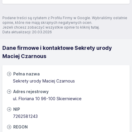
Skierniewicach, wykonanej miesiąc temu, włosy się
wykruszył i odpadły😐😕🫣 Udało się uratować część
włosów i zmienić ich zniszczoną strukturę ❤️❤️ Bardzo
Podane treści są cytatem z Profilu Firmy w Google. Wybraliśmy ostatnie
dziękuję Pani Ewie i na pewno wrócę oddać moje delikatne
opinie, które nie mają skrajnych negatywnych ocen.
Jeżeli chcesz zobaczyć wszystkie opinie to kliknij
tutaj
.
włosy w te same, doświadczone ręce ❤️❤️ Serdecznie
Data aktualizacji: 20.03.2026
polecam
Dane firmowe i kontaktowe Sekrety urody
Maciej Czarnous
Pełna nazwa
Sekrety urody Maciej Czarnous
Adres rejestrowy
ul. Floriana 10 96-100 Skierniewice
NIP
7262581243
REGON