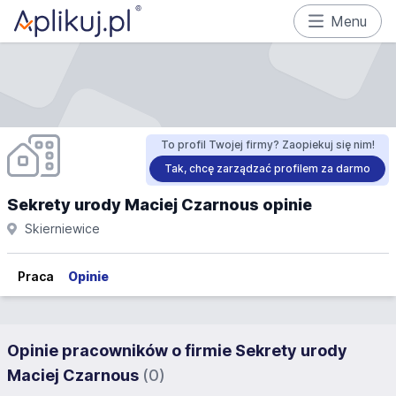
Menu
To profil Twojej firmy? Zaopiekuj się nim!
Tak, chcę zarządzać profilem za darmo
Sekrety urody Maciej Czarnous opinie
Skierniewice
Praca
Opinie
Opinie pracowników o firmie Sekrety urody
Maciej Czarnous
(0)