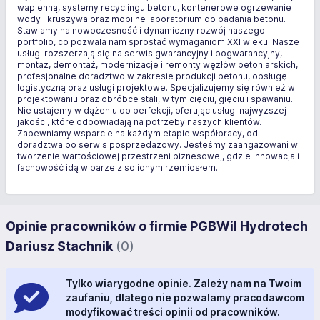
wapienną, systemy recyclingu betonu, kontenerowe ogrzewanie
wody i kruszywa oraz mobilne laboratorium do badania betonu.
Stawiamy na nowoczesność i dynamiczny rozwój naszego
portfolio, co pozwala nam sprostać wymaganiom XXI wieku. Nasze
usługi rozszerzają się na serwis gwarancyjny i pogwarancyjny,
montaż, demontaż, modernizacje i remonty węzłów betoniarskich,
profesjonalne doradztwo w zakresie produkcji betonu, obsługę
logistyczną oraz usługi projektowe. Specjalizujemy się również w
projektowaniu oraz obróbce stali, w tym cięciu, gięciu i spawaniu.
Nie ustajemy w dążeniu do perfekcji, oferując usługi najwyższej
jakości, które odpowiadają na potrzeby naszych klientów.
Zapewniamy wsparcie na każdym etapie współpracy, od
doradztwa po serwis posprzedażowy. Jesteśmy zaangażowani w
tworzenie wartościowej przestrzeni biznesowej, gdzie innowacja i
fachowość idą w parze z solidnym rzemiosłem.
Opinie pracowników o firmie PGBWiI Hydrotech
Dariusz Stachnik
(0)
Tylko wiarygodne opinie. Zależy nam na Twoim
zaufaniu, dlatego nie pozwalamy pracodawcom
modyfikować treści opinii od pracowników.