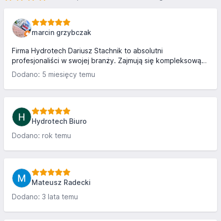
marcin grzybczak
Firma Hydrotech Dariusz Stachnik to absolutni
profesjonaliści w swojej branży. Zajmują się kompleksową
obsługą węzłów betoniarskich, taśmociągów, a także
Dodano: 5 miesięcy temu
silosów – zarówno w zakresie montażu, jak i serwisu. Ich
serwis maszyn działa sprawnie, terminowo i zawsze na
najwyższym poziomie, co daje pełne poczucie
bezpieczeństwa i pewności, że sprzęt będzie działał
bezawaryjnie przez długi czas. Absolutnie polecam
Hydrotech Biuro
Dodano: rok temu
Mateusz Radecki
Dodano: 3 lata temu