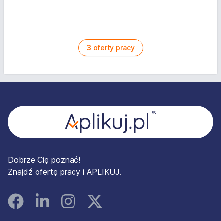
3
oferty pracy
Stopka
Dobrze Cię poznać!
Znajdź ofertę pracy i APLIKUJ.
Facebook
Linked In
Instagram
Instagram