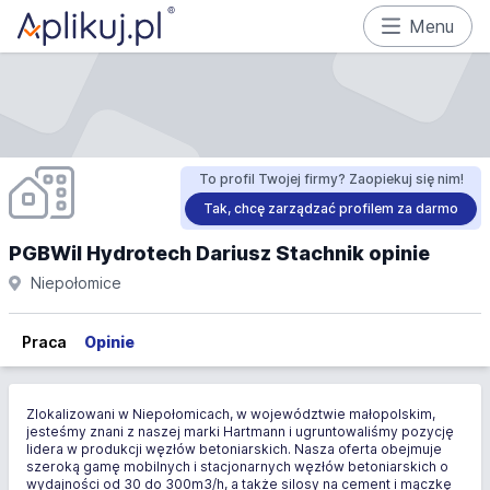
Menu
To profil Twojej firmy? Zaopiekuj się nim!
Tak, chcę zarządzać profilem za darmo
PGBWiI Hydrotech Dariusz Stachnik opinie
Niepołomice
Praca
Opinie
Zlokalizowani w Niepołomicach, w województwie małopolskim,
jesteśmy znani z naszej marki Hartmann i ugruntowaliśmy pozycję
lidera w produkcji węzłów betoniarskich. Nasza oferta obejmuje
szeroką gamę mobilnych i stacjonarnych węzłów betoniarskich o
wydajności od 30 do 300m3/h, a także silosy na cement i mączkę