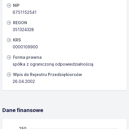
NIP
6751152541
REGON
351324328
KRS
0000109900
Forma prawna
spółka z ograniczoną odpowiedzialnością
Wpis do Rejestru Przedsiębiorców
26.04.2002
Dane finansowe
-100
300
-40
-50
-20
40
60
80
20
250