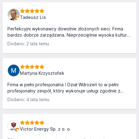
Tadeusz Lis
Perfekcyjni wykonawcy dowolnie złożonych sieci. Firma
bardzo dobrze zarządzana. Nieprzeciętnie wysoka kultura
pracowników. Nie starają się być liderem cenowym, ale
Dodano: 2 lata temu
stosunek jakości do ceny głęboko zasmuca konkurencję.
Zdecydowanie polecam. T
Martyna Krzysztofek
Firma w pełni profesjonalna ! Dział Wdrożeń to w pełni
profesjonalny zespół, który wykonuje usługi zgodnie z
harmonogramem. Firma która łączy w sobie zarówno
Dodano: 4 lata temu
pasytwna jak i aktywna cześć technik światłowodowych !
Chcesz mieć kompleksowo wykonane prace to polecam.
Victor Energy Sp. z o. o.