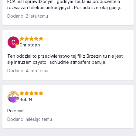
FCA jest sprawdzonym i godnym zaufania producentem
rozwiązań telekomunikacyjnych. Posiada szeroką gamę
produktów z zakresu techniki światłowodowej i właśnie w
Dodano: 2 lata temu
tym obszarze wspiera realizowane przez nas projekty.
Christoph
Ten oddział to przeciwieństwo tej fili z Brzezin tu nie jest
się intruzem czysto i schludnie atmosfera panuje
koleżeńska.
Dodano: 4 lata temu
Rob N
Polecam
Dodano: miesiąc temu