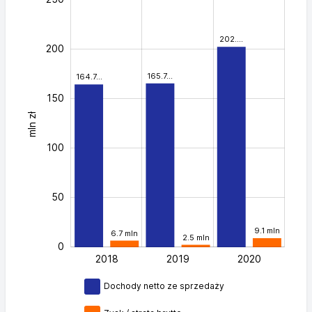
202.…
200
165.7…
164.7…
150
mln zł
200
100
50
9.1 mln
6.7 mln
2.5 mln
0
2018
2019
L
2020
Dochody netto ze sprzedaży