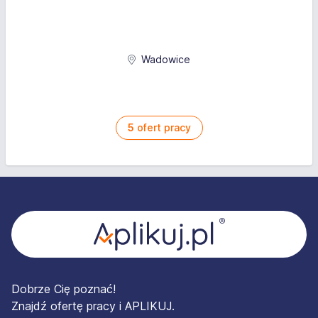
Wadowice
5
ofert pracy
Stopka
Dobrze Cię poznać!
Znajdź ofertę pracy i APLIKUJ.