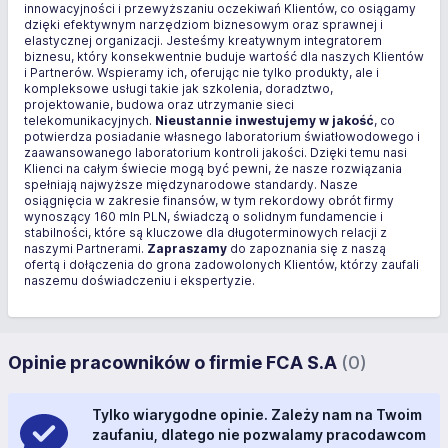
innowacyjności i przewyższaniu oczekiwań Klientów, co osiągamy
dzięki efektywnym narzędziom biznesowym oraz sprawnej i
elastycznej organizacji. Jesteśmy kreatywnym integratorem
biznesu, który konsekwentnie buduje wartość dla naszych Klientów
i Partnerów. Wspieramy ich, oferując nie tylko produkty, ale i
kompleksowe usługi takie jak szkolenia, doradztwo,
projektowanie, budowa oraz utrzymanie sieci
telekomunikacyjnych.
Nieustannie inwestujemy w jakość
, co
potwierdza posiadanie własnego laboratorium światłowodowego i
zaawansowanego laboratorium kontroli jakości. Dzięki temu nasi
Klienci na całym świecie mogą być pewni, że nasze rozwiązania
spełniają najwyższe międzynarodowe standardy. Nasze
osiągnięcia w zakresie finansów, w tym rekordowy obrót firmy
wynoszący 160 mln PLN, świadczą o solidnym fundamencie i
stabilności, które są kluczowe dla długoterminowych relacji z
naszymi Partnerami.
Zapraszamy
do zapoznania się z naszą
ofertą i dołączenia do grona zadowolonych Klientów, którzy zaufali
naszemu doświadczeniu i ekspertyzie.
Opinie pracowników o firmie FCA S.A
(0)
Tylko wiarygodne opinie. Zależy nam na Twoim
zaufaniu, dlatego nie pozwalamy pracodawcom