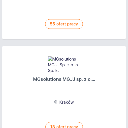
55
ofert pracy
MGsolutions MGJJ sp. z o....
Kraków
18
ofert pracy