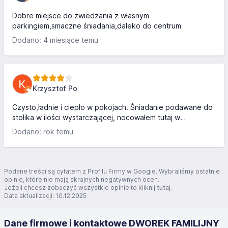
parkingi mniejszy przy wejściu oraz większych wzdłuż
posesji . 🍀
Dobre miejsce do zwiedzania z własnym
parkingiem,smaczne śniadania,daleko do centrum
Dodano: 4 miesiące temu
Krzysztof Po
Czysto,ładnie i ciepło w pokojach. Śniadanie podawane do
stolika w ilości wystarczającej, nocowałem tutaj w
listopadzie, być może w sezonie jest inaczej .Mój pobyt
Dodano: rok temu
bardzo udany,polecam pensjonat
Podane treści są cytatem z Profilu Firmy w Google. Wybraliśmy ostatnie
opinie, które nie mają skrajnych negatywnych ocen.
Jeżeli chcesz zobaczyć wszystkie opinie to kliknij
tutaj
.
Data aktualizacji: 10.12.2025
Dane firmowe i kontaktowe DWOREK FAMILIJNY