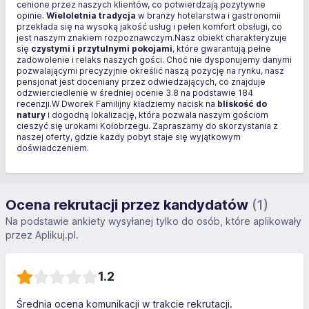
cenione przez naszych klientów, co potwierdzają pozytywne
opinie.
Wieloletnia tradycja
w branży hotelarstwa i gastronomii
przekłada się na wysoką jakość usług i pełen komfort obsługi, co
jest naszym znakiem rozpoznawczym.Nasz obiekt charakteryzuje
się
czystymi i przytulnymi pokojami
, które gwarantują pełne
zadowolenie i relaks naszych gości. Choć nie dysponujemy danymi
pozwalającymi precyzyjnie określić naszą pozycję na rynku, nasz
pensjonat jest doceniany przez odwiedzających, co znajduje
odzwierciedlenie w średniej ocenie 3.8 na podstawie 184
recenzji.W Dworek Familijny kładziemy nacisk na
bliskość do
natury
i dogodną lokalizację, która pozwala naszym gościom
cieszyć się urokami Kołobrzegu. Zapraszamy do skorzystania z
naszej oferty, gdzie każdy pobyt staje się wyjątkowym
doświadczeniem.
Ocena rekrutacji przez kandydatów
(1)
Na podstawie ankiety wysyłanej tylko do osób, które aplikowały
przez Aplikuj.pl.
1.2
Średnia ocena komunikacji w trakcie rekrutacji.