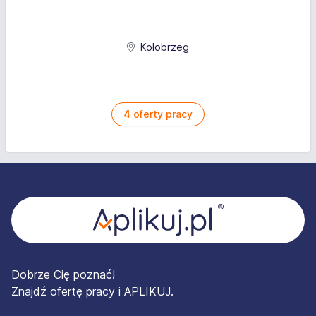
Kołobrzeg
4
oferty pracy
Stopka
Dobrze Cię poznać!
Znajdź ofertę pracy i APLIKUJ.