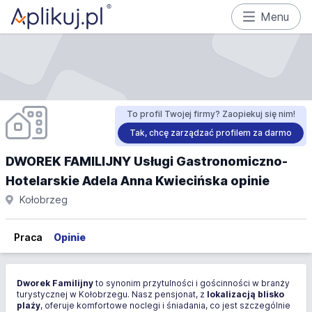
Menu
To profil Twojej firmy? Zaopiekuj się nim!
Tak, chcę zarządzać profilem za darmo
DWOREK FAMILIJNY Usługi Gastronomiczno-
Hotelarskie Adela Anna Kwiecińska opinie
Kołobrzeg
Praca
Opinie
Dworek Familijny
to synonim przytulności i gościnności w branży
turystycznej w Kołobrzegu. Nasz pensjonat, z
lokalizacją blisko
plaży
, oferuje komfortowe noclegi i śniadania, co jest szczególnie