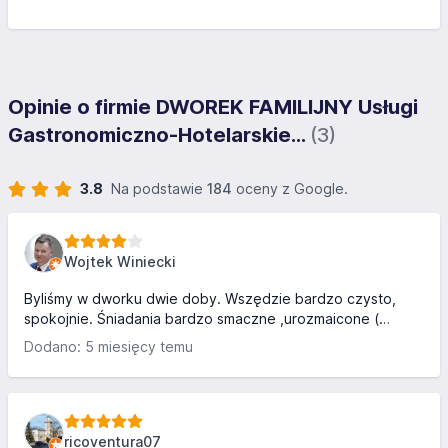
Opinie o firmie DWOREK FAMILIJNY Usługi
Gastronomiczno-Hotelarskie...
(3)
3.8
Na podstawie
184
oceny z Google.
Wojtek Winiecki
Byliśmy w dworku dwie doby. Wszędzie bardzo czysto,
spokojnie. Śniadania bardzo smaczne ,urozmaicone (
pyszna wędlina ,zdrowe smaczne sałatki bardzo dobra
Dodano: 5 miesięcy temu
jajecznica czy moje ulubione naleśniki z powidłami ). Pokój
jaki dostaliśmy nr.24 , to wdosłownie salon. Bardzo duży
dobrze wyposażony ,chłodny co w upalne dni jest
nieocenione. Do morza jest 20 minut dogi pieszo ,do
centrum jest dalej zalecam jazdę samochodem. Są dwa
ricoventura07