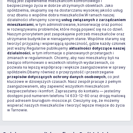
misją jest zapewnienie mieszkańcom komfortowego i
bezpiecznego życia w dobrze utrzymanych obiektach. Jako
spółdzielnia, skupiamy się na dostarczaniu wysokiej jakości usług
oraz dbaniu o wspólne dobra mieszkańców.W ramach naszej
działalności oferujemy szereg
usług związanych z zarządzaniem
mieszkaniami
, w tym administrowanie, konserwację oraz pomoc
w rozwiązywaniu problemów, które mogą pojawić się na co dzień.
Naszym priorytetem jest zaspokajanie potrzeb mieszkańców oraz
utrzymanie budynków w nienagannym stanie. Wspólnie staramy się
tworzyć przyjazną i wspierającą społeczność, gdzie każdy członek
jest ważny.Regularnie publikujemy
aktualności dotyczące naszej
działalności
, w tym informacje o planowanych przetargach i
zmianach w regulaminach. Chcemy, aby nasi mieszkańcy byli na
bieżąco informowani o wszelkich istotnych wydarzeniach, co
pozwala na lepszą współpracę i większe zaangażowanie w sprawy
spółdzielni.Dbamy również o przejrzystość i przestrzeganie
przepisów dotyczących ochrony danych osobowych
, co jest
kluczowe w dzisiejszych czasach. Nasz zespół pracuje z pełnym
zaangażowaniem, aby zapewnić wszystkim mieszkańcom
bezpieczeństwo i komfort. Zapraszamy do kontaktu — jesteśmy
dostępni pod numerem telefonu 14 633-12-60 oraz drogą mailową
pod adresem biuro@sm-moscice.pl. Cieszymy się, że możemy
wspierać naszych mieszkańców i tworzyć lepsze miejsce do życia
w Tarnowie.