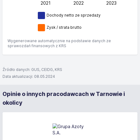
2021
2022
L
2023
Dochody netto ze sprzedaży
Zysk / strata brutto
Wygenerowane automatycznie na podstawie danych ze
sprawozdań finansowych z KRS
Źródło danych: GUS, CEIDG, KRS
Data aktualizacji: 08.05.2024
Opinie o innych pracodawcach w Tarnowie i
okolicy