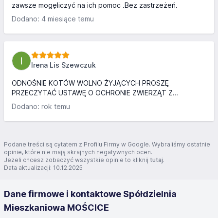
zawsze mogęliczyć na ich pomoc .Bez zastrzeżeń.
Dodano: 4 miesiące temu
Irena Lis Szewczuk
ODNOŚNIE KOTÓW WOLNO ŻYJĄCYCH PROSZĘ
PRZECZYTAĆ USTAWĘ O OCHRONIE ZWIERZĄT Z
21.08.1997 ZAMIAST ZAJMOWAĆ SIĘ GŁUPOTAMI PROSZĘ
Dodano: rok temu
SIĘ ZAJĄĆ SPRAWAMI LOKATORÓW BO W
PRZECIWIEŃSTWIE DO WOLNO ŻYJĄCYCH KOTÓW TO
ZAKAZUJĄCY MAJĄ TŁUSTE BRZUCHY.... A CO SIĘ TYCZY
SZCZURÓW TO W TYM PRZYPADKU KOTY WŁAŚNIE SĄ
Podane treści są cytatem z Profilu Firmy w Google. Wybraliśmy ostatnie
NAJBARDZIEJ SKUTECZNE. ZASTRASZANIE JEST
opinie, które nie mają skrajnych negatywnych ocen.
Jeżeli chcesz zobaczyć wszystkie opinie to kliknij
tutaj
.
KARALNE.... NATOMIAST DOKARMIANIE JEST LEGALNE....
Data aktualizacji: 10.12.2025
PROSZĘ SIĘ ZWRÓCIĆ DO ODPOWIEDNICH SŁUŻB ABY
ZARZĄDOWI PRZEDSTAWILI DOKLADNE PRAWA. Z
POWAŻANIEM MIŁOŚNICY KOT...
Dane firmowe i kontaktowe Spółdzielnia
Mieszkaniowa MOŚCICE