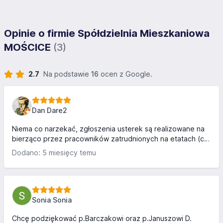
Opinie o firmie Spółdzielnia Mieszkaniowa
MOŚCICE
(3)
2.7
Na podstawie
16
ocen z Google.
Dan Dare2
Niema co narzekać, zgłoszenia usterek są realizowane na
bierząco przez pracowników zatrudnionych na etatach (co
nie jest praktykowane np. w TSM, gdzie realiazacja zleceń
Dodano: 5 miesięcy temu
przez podwykonawcę trwa długo i czasami ciężko się
doprosić czegokolwiek, nieruchomości są czyste i zadbane
zarówno wewnątrz jak i na zewnątrz. Budynki mają swoje
mankamenty, ale trzeba zauważyć że swoje lata już mają.
Infrastruktura typu parkingi nie była przewidziana na ilość
Sonia Sonia
pojazdów, ale nie opodal jest dużo miejsca, gdzie m...
Chcę podziękować p.Barczakowi oraz p.Januszowi D.