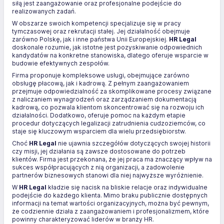
siłą jest zaangażowanie oraz profesjonalne podejście do
realizowanych zadań.
W obszarze swoich kompetencji specjalizuje się w pracy
tymczasowej oraz rekrutacji stałej. Jej działalność obejmuje
zarówno Polskę, jak i inne państwa Unii Europejskiej.
HR Legal
doskonale rozumie, jak istotne jest pozyskiwanie odpowiednich
kandydatów na konkretne stanowiska, dlatego oferuje wsparcie w
budowie efektywnych zespołów.
Firma proponuje kompleksowe usługi, obejmujące zarówno
obsługę płacową, jak i kadrową. Z pełnym zaangażowaniem
przejmuje odpowiedzialność za skomplikowane procesy związane
z naliczaniem wynagrodzeń oraz zarządzaniem dokumentacją
kadrową, co pozwala klientom skoncentrować się na rozwoju ich
działalności. Dodatkowo, oferuje pomoc na każdym etapie
procedur dotyczących legalizacji zatrudnienia cudzoziemców, co
staje się kluczowym wsparciem dla wielu przedsiębiorstw.
Choć
HR Legal
nie ujawnia szczegółów dotyczących swojej historii
czy misji, jej działania są zawsze dostosowane do potrzeb
klientów. Firma jest przekonana, że jej praca ma znaczący wpływ na
sukces współpracujących z nią organizacji, a zadowolenie
partnerów biznesowych stanowi dla niej najwyższe wyróżnienie.
W
HR Legal
kładzie się nacisk na bliskie relacje oraz indywidualne
podejście do każdego klienta. Mimo braku publicznie dostępnych
informacji na temat wartości organizacyjnych, można być pewnym,
że codziennie działa z zaangażowaniem i profesjonalizmem, które
powinny charakteryzować liderów w branży HR.