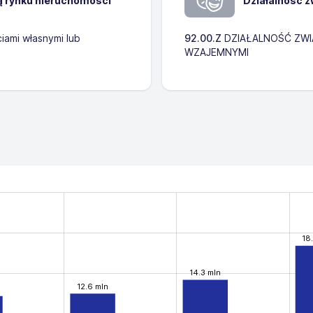
ą rynku nieruchomości
Działalność z
iami własnymi lub
92.00.Z
DZIAŁALNOŚĆ ZWI
WZAJEMNYMI
18
14.3 mln
12.6 mln