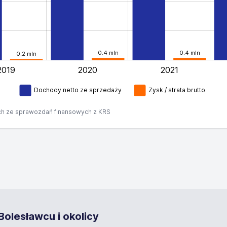
0.4 mln
0.4 mln
0.2 mln
2019
2020
2021
L
Dochody netto ze sprzedaży
Zysk / strata brutto
h ze sprawozdań finansowych z KRS
olesławcu i okolicy