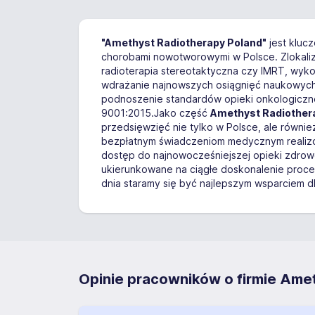
"Amethyst Radiotherapy Poland"
jest kluc
chorobami nowotworowymi w Polsce. Zlokaliz
radioterapia stereotaktyczna czy IMRT, wykor
wdrażanie najnowszych osiągnięć naukowych 
podnoszenie standardów opieki onkologiczn
9001:2015.Jako część
Amethyst Radiother
przedsięwzięć nie tylko w Polsce, ale również 
bezpłatnym świadczeniom medycznym realizo
dostęp do najnowocześniejszej opieki zdrowo
ukierunkowane na ciągłe doskonalenie proce
dnia staramy się być najlepszym wsparciem d
Opinie pracowników o firmie Amety