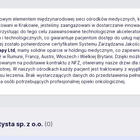
zowym elementem międzynarodowej sieci ośrodków medycznych, kt
owani w Krakowie, jesteśmy zaangażowani w dostarczanie innowacyj
zystując do tego celu zaawansowane technologicznie akceleratory 
i technologicznych, co gwarantuje pacjentom dostęp do usług na
ej zostało potwierdzone certyfikatem Systemu Zarządzania Jakoś
apy Ltd
, mamy solidne oparcie w holdingu medycznym, co zapewnia s
w Rumunii, Francji, Austrii, Włoszech i Wielkiej Brytanii. Dzięki moż
wanym na podstawie kontraktu z NFZ, otwieramy nasze drzwi dla 
tnej. W naszych ośrodkach każdy pacjent jest traktowany z wyjątk
su leczenia. Brak wystarczających danych do przedstawienia pełn
la osób potrzebujących profesjonalnej opieki onkologicznej.
sta sp. z o.o.
(0)