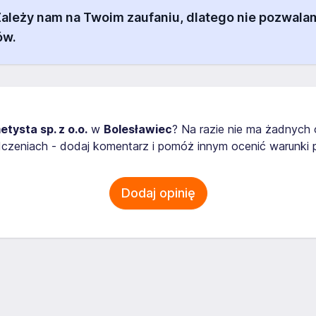
 Zależy nam na Twoim zaufaniu, dlatego nie pozw
ów.
tysta sp. z o.o.
w
Bolesławiec
? Na razie nie ma żadnych 
zeniach - dodaj komentarz i pomóż innym ocenić warunki p
Dodaj opinię