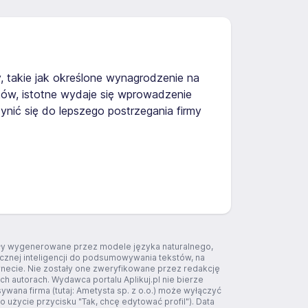
, takie jak określone wynagrodzenie na
ków, istotne wydaje się wprowadzenie
nić się do lepszego postrzegania firmy
tały wygenerowane przez modele języka naturalnego,
ucznej inteligencji do podsumowywania tekstów, na
rnecie. Nie zostały one zweryfikowane przez redakcję
ich autorach. Wydawca portalu Aplikuj.pl nie bierze
ywana firma (tutaj: Ametysta sp. z o.o.) może wyłączyć
 użycie przycisku "Tak, chcę edytować profil"). Data