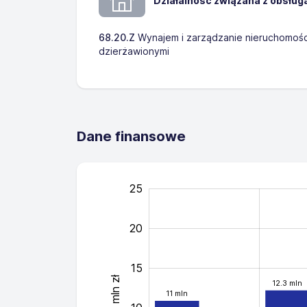
Działalność związana z obsług
68.20.Z
Wynajem i zarządzanie nieruchomośc
dzierżawionymi
Dane finansowe
25
-10
30
-5
20
15
mln zł
12.3 mln
20
11 mln