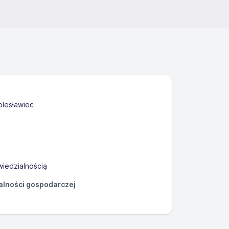
olesławiec
iedzialnością
łalności gospodarczej