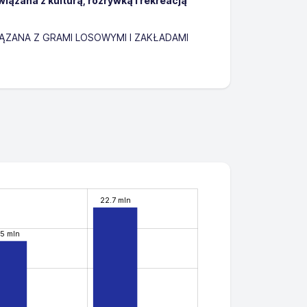
wiązana z kulturą, rozrywką i rekreacją
ĄZANA Z GRAMI LOSOWYMI I ZAKŁADAMI
22.7 mln
.5 mln