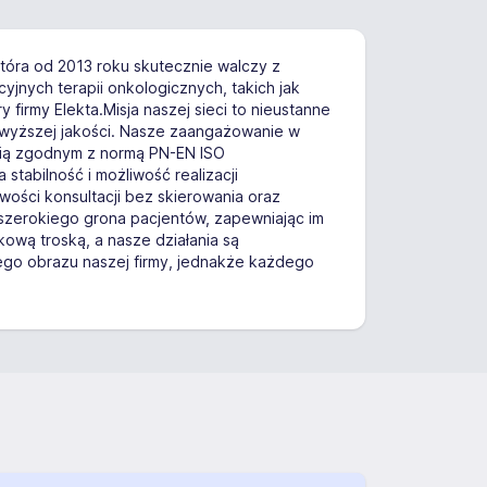
óra od 2013 roku skutecznie walczy z
nych terapii onkologicznych, takich jak
firmy Elekta.Misja naszej sieci to nieustanne
jwyższej jakości. Nasze zaangażowanie w
cią zgodnym z normą PN-EN ISO
tabilność i możliwość realizacji
liwości konsultacji bez skierowania oraz
szerokiego grona pacjentów, zapewniając im
ową troską, a nasze działania są
ego obrazu naszej firmy, jednakże każdego