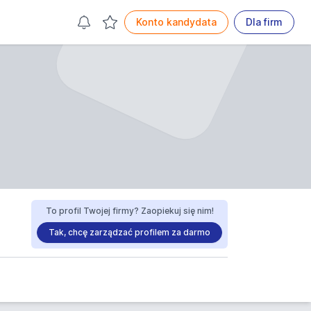
Konto kandydata
Dla firm
To profil Twojej firmy? Zaopiekuj się nim!
Tak, chcę zarządzać profilem za darmo