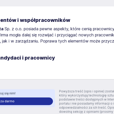
 klientów i współpracowników
ta
Sp. z o.o. posiada pewne aspekty, które cenią pracownicy
irma mogła dalej się rozwijać i przyciągać nowych pracowni
, jak i w zarządzaniu. Poprawa tych elementów może przyczy
 kandydaci i pracownicy
Powyższa treść (opis i opinie) zos
uj się nim!
który wykorzystują technologię szt
podstawie treści dostępnych w Inte
 za darmo
portalu i nie posiadamy informacji o 
odpowiedzialności za ich treść. Opis
dowolną sekcję z opiniami (prosimy o