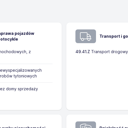
naprawa pojazdów
Transport i 
otocykle
amochodowych, z
49.41.Z
Transport drogowy
iewyspecjalizowanych
yrobów tytoniowych
zez domy sprzedaży