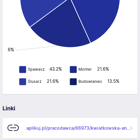
: 21.6%
43.2%
21.6%
Spawacz
Monter
21.6%
13.5%
Ślusarz
Budowlaniec
Linki
aplikuj.pl/pracodawca/66973/kwiatkowska-anna-przedsiebiorstwo-produkcyjno-handlowo-uslugowe-oligotec...