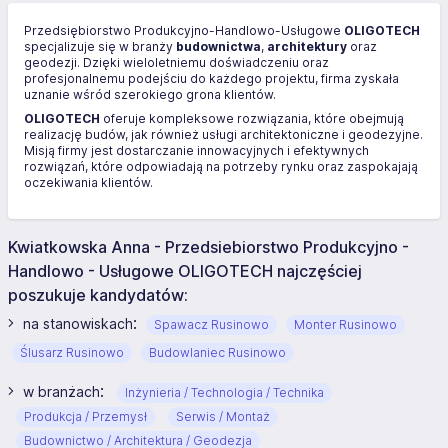
Przedsiębiorstwo Produkcyjno-Handlowo-Usługowe
OLIGOTECH
specjalizuje się w branży
budownictwa
,
architektury
oraz
geodezji. Dzięki wieloletniemu doświadczeniu oraz
profesjonalnemu podejściu do każdego projektu, firma zyskała
uznanie wśród szerokiego grona klientów.
OLIGOTECH
oferuje kompleksowe rozwiązania, które obejmują
realizację budów, jak również usługi architektoniczne i geodezyjne.
Misją firmy jest dostarczanie innowacyjnych i efektywnych
rozwiązań, które odpowiadają na potrzeby rynku oraz zaspokajają
oczekiwania klientów.
Kwiatkowska Anna - Przedsiebiorstwo Produkcyjno -
Handlowo - Usługowe OLIGOTECH najczęściej
poszukuje kandydatów:
:
na stanowiskach
Spawacz Rusinowo
Monter Rusinowo
Ślusarz Rusinowo
Budowlaniec Rusinowo
:
w branżach
Inżynieria / Technologia / Technika
Produkcja / Przemysł
Serwis / Montaż
Budownictwo / Architektura / Geodezja