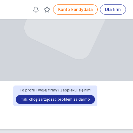
Konto kandydata
Dla firm
To profil Twojej firmy? Zaopiekuj się nim!
Tak, chcę zarządzać profilem za darmo