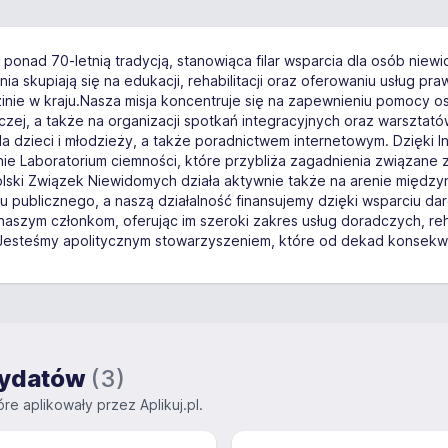
z ponad 70-letnią tradycją, stanowiąca filar wsparcia dla osób nie
łania skupiają się na edukacji, rehabilitacji oraz oferowaniu usług
dzinie w kraju.Nasza misja koncentruje się na zapewnieniu pomocy
ej, a także na organizacji spotkań integracyjnych oraz warsztató
 dla dzieci i młodzieży, a także poradnictwem internetowym. Dzięki
e Laboratorium ciemności, które przybliża zagadnienia związane 
Polski Związek Niewidomych działa aktywnie także na arenie między
ku publicznego, a naszą działalność finansujemy dzięki wsparciu 
 naszym członkom, oferując im szeroki zakres usług doradczych, reh
 Jesteśmy apolitycznym stowarzyszeniem, które od dekad konsekwent
ndydatów
(3)
re aplikowały przez Aplikuj.pl.