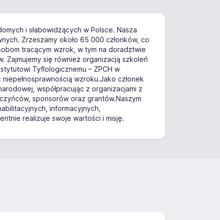
widomych i słabowidzących w Polsce. Nasza
 prawnych. Zrzeszamy około 65 000 członków, co
 osobom tracącym wzrok, w tym na doradztwie
w. Zajmujemy się również organizacją szkoleń
 Instytutowi Tyflologicznemu – ZPCH w
z niepełnosprawnością wzroku.Jako członek
narodowej, współpracując z organizacjami z
darczyńców, sponsorów oraz grantów.Naszym
abilitacyjnych, informacyjnych,
nie realizuje swoje wartości i misję.