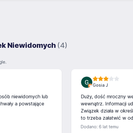
ązek Niewidomych
(4)
le.
Gosia J
 osób niewidomych lub
Duży, dość mroczny we
hwały a powstające
wewnątrz. Informacji udz
Związek działa w określ
to trzeba załatwić w o
Dodano: 6 lat temu