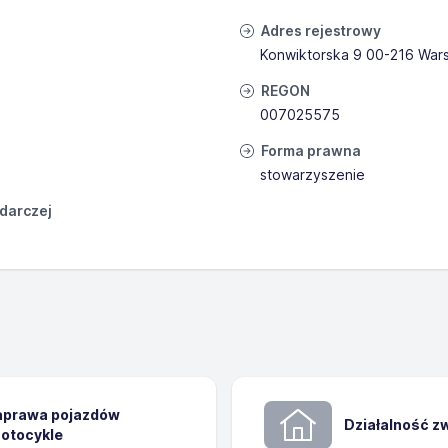
Adres rejestrowy
Konwiktorska 9 00-216 War
REGON
007025575
Forma prawna
stowarzyszenie
odarczej
naprawa pojazdów
Działalność z
otocykle