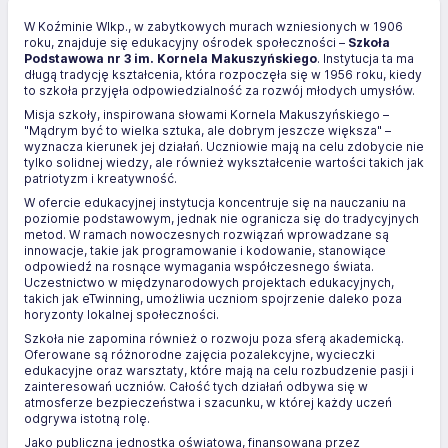
W Koźminie Wlkp., w zabytkowych murach wzniesionych w 1906
roku, znajduje się edukacyjny ośrodek społeczności –
Szkoła
Podstawowa nr 3 im. Kornela Makuszyńskiego
. Instytucja ta ma
długą tradycję kształcenia, która rozpoczęła się w 1956 roku, kiedy
to szkoła przyjęła odpowiedzialność za rozwój młodych umysłów.
Misja szkoły, inspirowana słowami Kornela Makuszyńskiego –
"Mądrym być to wielka sztuka, ale dobrym jeszcze większa" –
wyznacza kierunek jej działań. Uczniowie mają na celu zdobycie nie
tylko solidnej wiedzy, ale również wykształcenie wartości takich jak
patriotyzm i kreatywność.
W ofercie edukacyjnej instytucja koncentruje się na nauczaniu na
poziomie podstawowym, jednak nie ogranicza się do tradycyjnych
metod. W ramach nowoczesnych rozwiązań wprowadzane są
innowacje, takie jak programowanie i kodowanie, stanowiące
odpowiedź na rosnące wymagania współczesnego świata.
Uczestnictwo w międzynarodowych projektach edukacyjnych,
takich jak eTwinning, umożliwia uczniom spojrzenie daleko poza
horyzonty lokalnej społeczności.
Szkoła nie zapomina również o rozwoju poza sferą akademicką.
Oferowane są różnorodne zajęcia pozalekcyjne, wycieczki
edukacyjne oraz warsztaty, które mają na celu rozbudzenie pasji i
zainteresowań uczniów. Całość tych działań odbywa się w
atmosferze bezpieczeństwa i szacunku, w której każdy uczeń
odgrywa istotną rolę.
Jako publiczna jednostka oświatowa, finansowana przez