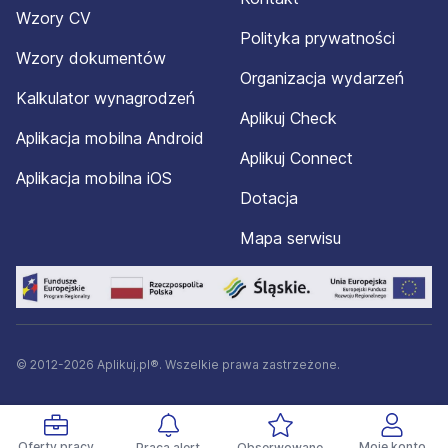
Wzory CV
Polityka prywatności
Wzory dokumentów
Organizacja wydarzeń
Kalkulator wynagrodzeń
Aplikuj Check
Aplikacja mobilna Android
Aplikuj Connect
Aplikacja mobilna iOS
Dotacja
Mapa serwisu
© 2012-2026 Aplikuj.pl®. Wszelkie prawa zastrzeżone.
Oferty pracy
Moje konto
Praca alert
Obserwowane