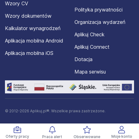
Wzory CV
Polityka prywatności
Wzory dokumentów
Organizacja wydarzeń
Kalkulator wynagrodzeń
Aplikuj Check
Aplikacja mobilna Android
Aplikuj Connect
Aplikacja mobilna iOS
Dotacja
Mapa serwisu
© 2012-2026 Aplikuj.pl®. Wszelkie prawa zastrzeżone.
Oferty pracy
Moje konto
Praca alert
Obserwowane