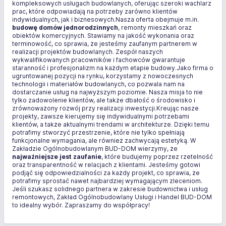
kompleksowych usługach budowlanych, oferując szeroki wachlarz
prac, które odpowiadają na potrzeby zarówno klientów
indywidualnych, jak i biznesowych.Nasza oferta obejmuje m.in.
budowę domów jednorodzinnych
, remonty mieszkań oraz
obiektów komercyjnych. Stawiamy na jakość wykonania oraz
terminowość, co sprawia, że jesteśmy zaufanym partnerem w
realizacji projektów budowlanych. Zespół naszych
wykwalifikowanych pracowników i fachowców gwarantuje
staranność i profesjonalizm na każdym etapie budowy.Jako firma o
ugruntowanej pozycji na rynku, korzystamy z nowoczesnych
technologii i materiałów budowlanych, co pozwala nam na
dostarczanie usług na najwyższym poziomie. Nasza misja to nie
tylko zadowolenie klientów, ale także dbałość o środowisko i
zrównoważony rozwój przy realizacji inwestycji.Kreując nasze
projekty, zawsze kierujemy się indywidualnymi potrzebami
klientów, a także aktualnymi trendami w architekturze. Dzięki temu
potrafimy stworzyć przestrzenie, które nie tylko spełniają
funkcjonalne wymagania, ale również zachwycają estetyką. W
Zakładzie Ogólnobudowlanym BUD-DOM wierzymy, że
najważniejsze jest zaufanie
, które budujemy poprzez rzetelność
oraz transparentność w relacjach z klientami. Jesteśmy gotowi
podjąć się odpowiedzialności za każdy projekt, co sprawia, że
potrafimy sprostać nawet najbardziej wymagającym zleceniom.
Jeśli szukasz solidnego partnera w zakresie budownictwa i usług
remontowych, Zakład Ogólnobudowlany Usługi i Handel BUD-DOM
to idealny wybór. Zapraszamy do współpracy!