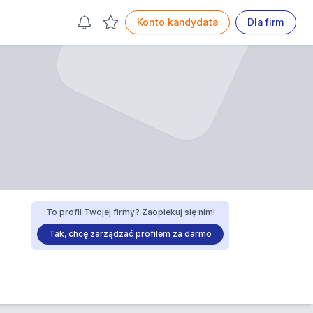
Konto kandydata
Dla firm
To profil Twojej firmy? Zaopiekuj się nim!
Tak, chcę zarządzać profilem za darmo