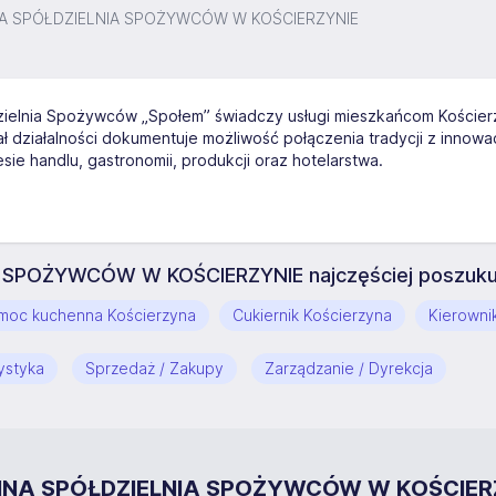
 SPÓŁDZIELNIA SPOŻYWCÓW W KOŚCIERZYNIE
nia Spożywców „Społem” świadczy usługi mieszkańcom Kościerzyny 
ał działalności dokumentuje możliwość połączenia tradycji z innowa
sie handlu, gastronomii, produkcji oraz hotelarstwa.
POŻYWCÓW W KOŚCIERZYNIE najczęściej poszukuj
moc kuchenna Kościerzyna
Cukiernik Kościerzyna
Kierowni
ystyka
Sprzedaż / Zakupy
Zarządzanie / Dyrekcja
HNA SPÓŁDZIELNIA SPOŻYWCÓW W KOŚCIER