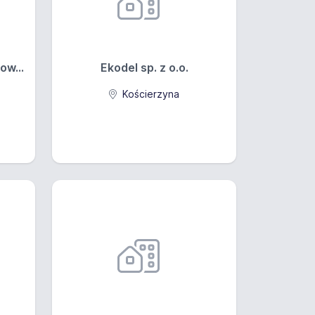
ow...
Ekodel sp. z o.o.
Kościerzyna