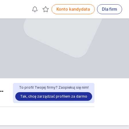
Konto kandydata
Dla firm
ŁDZIELNIA SPOŻYWCÓW W KOŚCIERZYNIE praca
To profil Twojej firmy? Zaopiekuj się nim!
Tak, chcę zarządzać profilem za darmo