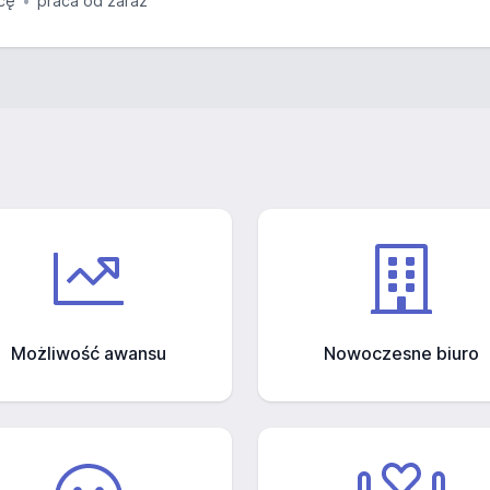
cę
praca od zaraz
Możliwość awansu
Nowoczesne biuro