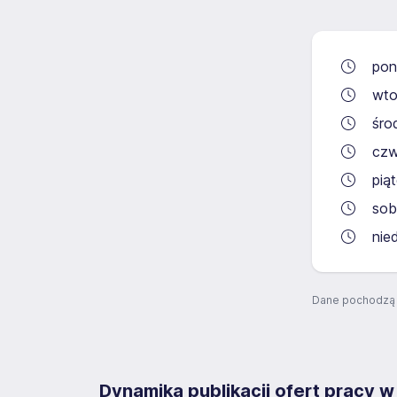
pon
wto
śro
czw
pią
sob
nie
Dane pochodzą 
Dynamika publikacji ofert pracy w