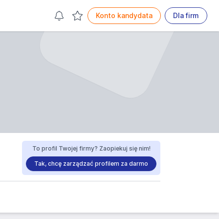
Konto kandydata
Dla firm
To profil Twojej firmy? Zaopiekuj się nim!
Tak, chcę zarządzać profilem za darmo