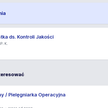
nia
stka ds. Kontroli Jakości
P. K.
nteresować
ny / Pielęgniarka Operacyjna