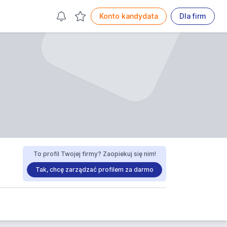
Konto kandydata
Dla firm
To profil Twojej firmy? Zaopiekuj się nim!
Tak, chcę zarządzać profilem za darmo