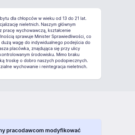
ytu dla chłopców w wieku od 13 do 21 lat.
ocjalizację nieletnich. Naszym głównym
zez pracę wychowawczą, kształcenie
ością sprawuje Minister Sprawiedliwości, co
y dużą wagę do indywidualnego podejścia do
za placówka, znajdująca się przy ulicy
i kontrolowanym środowisku. Mimo braku
ęboką troskę o dobro naszych podopiecznych.
alne wychowanie i reintegracja nieletnich.
alamy pracodawcom modyfikować