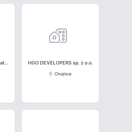
ł...
HGO DEVELOPERS sp. z o.o.
Chojnice