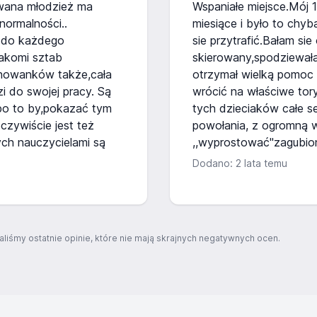
wana młodzież ma
Wspaniałe miejsce.Mój 15
ormalności..
miesiące i było to chy
 do każdego
sie przytrafić.Bałam si
akomi sztab
skierowany,spodziewała
howanków także,cała
otrzymał wielką pomoc 
i do swojej pracy. Są
wrócić na właściwe to
po to by,pokazać tym
tych dzieciaków całe s
oczywiście jest też
powołania, z ogromną 
ych nauczycielami są
,,wyprostować"zagubion
Dodano: 2 lata temu
aliśmy ostatnie opinie, które nie mają skrajnych negatywnych ocen.