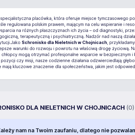
specjalistyczna placówka, która oferuje miejsce tymczasowego pob
ściśle regulowana polskim prawem, mającym na celu wspieranie i res
sparcia na różnych płaszczyznach ich życia – od diagnostyki, pr
czną, terapeutyczną i psychiatryczną. Nadzór nad naszą działaln
tytucji.Jako
Schronisko dla Nieletnich w Chojnicach
, przykładam
sze warunki do rozwoju i powrotu na właściwą drogę życiową. Nas
dzie chłopcy mogą otrzymać profesjonalne wsparcie w bezpiecznym 
j pozycji czy misji, nasze codzienne działania odzwierciedlają gł
 mają kluczowe znaczenie dla społeczeństwa, jakim jest odpowiedzi
CHRONISKO DLA NIELETNICH W CHOJNICACH
(0)
 Zależy nam na Twoim zaufaniu, dlatego nie pozw