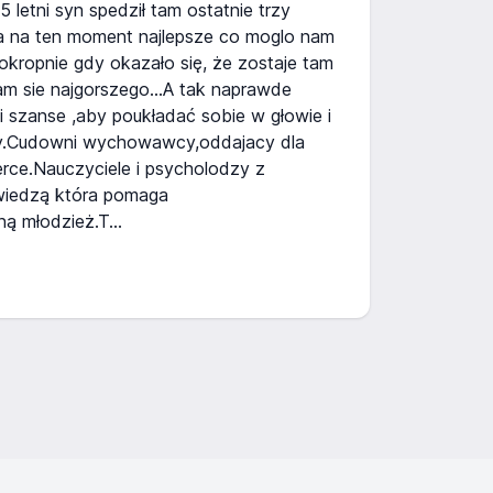
 letni syn spedził tam ostatnie trzy
ba na ten moment najlepsze co moglo nam
e okropnie gdy okazało się, że zostaje tam
m sie najgorszego...A tak naprawde
i szanse ,aby poukładać sobie w głowie i
ry.Cudowni wychowawcy,oddajacy dla
erce.Nauczyciele i psycholodzy z
wiedzą która pomaga
ą młodzież.T...