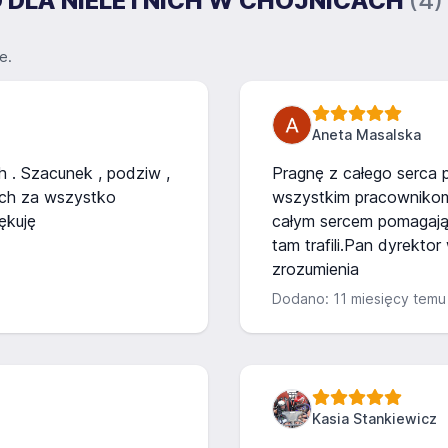
KO DLA NIELETNICH W CHOJNICACH
(4)
e.
Aneta Masalska
 . Szacunek , podziw ,
Pragnę z całego serca
ich za wszystko
wszystkim pracownikom 
ękuję
całym sercem pomagają 
tam trafili.Pan dyrektor
zrozumienia
Dodano: 11 miesięcy temu
Kasia Stankiewicz