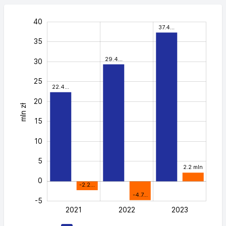
-15
-10
45
40
37.4…
35
29.4…
30
25
22.4…
20
mln zł
40
15
10
5
2.2 mln
0
-2.2…
-4.7…
-5
2021
2022
L
2023