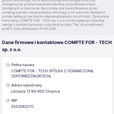
języka naturalnego, który wykorzystują technologię sztucznej
inteligencji do podsumowywania tekstów, na podstawie treści
dostępnych w Internecie. Nie zostały one zweryfikowane przez
redakcję portalu i nie posiadamy informacji o ich autorach. Wydawca
portalu Aplikuj.pl nie bierze odpowiedzialności za ich treść. Opisywana
firma (tutaj: COMPTE FOR - TECH sp. z o.o.) może wyłączyć dowolną
sekcję z opiniami (prosimy o użycie przycisku "Tak, chcę edytować
profil"). Data aktualizacji: 07.04.2025
Dane firmowe i kontaktowe COMPTE FOR - TECH
sp. z o.o.
Pełna nazwa
COMPTE FOR - TECH SPÓŁKA Z OGRANICZONĄ
ODPOWIEDZIALNOŚCIĄ
Adres rejestrowy
Liściasta 13 89-600 Chojnice
NIP
5552080270