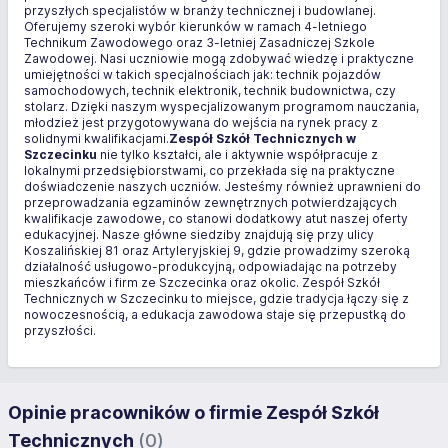
przyszłych specjalistów w branży technicznej i budowlanej.
Oferujemy szeroki wybór kierunków w ramach 4-letniego
Technikum Zawodowego oraz 3-letniej Zasadniczej Szkole
Zawodowej. Nasi uczniowie mogą zdobywać wiedzę i praktyczne
umiejętności w takich specjalnościach jak: technik pojazdów
samochodowych, technik elektronik, technik budownictwa, czy
stolarz. Dzięki naszym wyspecjalizowanym programom nauczania,
młodzież jest przygotowywana do wejścia na rynek pracy z
solidnymi kwalifikacjami.
Zespół Szkół Technicznych w
Szczecinku
nie tylko kształci, ale i aktywnie współpracuje z
lokalnymi przedsiębiorstwami, co przekłada się na praktyczne
doświadczenie naszych uczniów. Jesteśmy również uprawnieni do
przeprowadzania egzaminów zewnętrznych potwierdzających
kwalifikacje zawodowe, co stanowi dodatkowy atut naszej oferty
edukacyjnej. Nasze główne siedziby znajdują się przy ulicy
Koszalińskiej 81 oraz Artyleryjskiej 9, gdzie prowadzimy szeroką
działalność usługowo-produkcyjną, odpowiadając na potrzeby
mieszkańców i firm ze Szczecinka oraz okolic. Zespół Szkół
Technicznych w Szczecinku to miejsce, gdzie tradycja łączy się z
nowoczesnością, a edukacja zawodowa staje się przepustką do
przyszłości.
Opinie pracowników o firmie Zespół Szkół
Technicznych
(0)