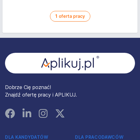
1
oferta pracy
Stopka
Dobrze Cię poznać!
Znajdź ofertę pracy i APLIKUJ.
Facebook
Linked In
Instagram
Instagram
DLA KANDYDATÓW
DLA PRACODAWCÓW