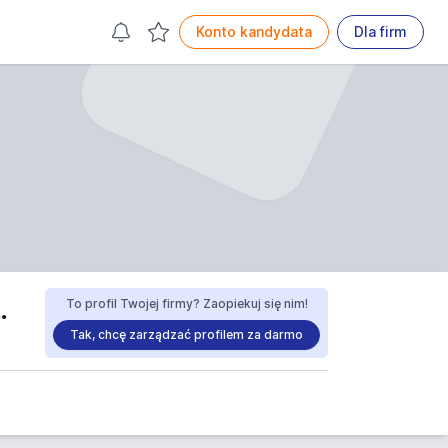
Konto kandydata
Dla firm
we VIMET Jarosław Zwolan opinie
To profil Twojej firmy? Zaopiekuj się nim!
Tak, chcę zarządzać profilem za darmo