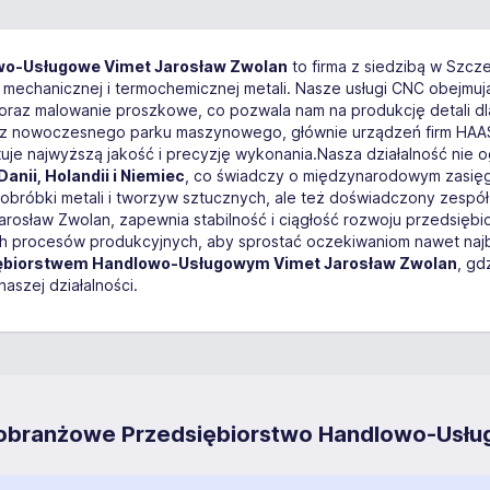
wo-Usługowe Vimet Jarosław Zwolan
to firma z siedzibą w Szc
mechanicznej i termochemicznej metali. Nasze usługi CNC obejmują 
 oraz malowanie proszkowe, co pozwala nam na produkcję detali d
 z nowoczesnego parku maszynowego, głównie urządzeń firm HAAS
e najwyższą jakość i precyzję wykonania.Nasza działalność nie og
Danii, Holandii i Niemiec
, co świadczy o międzynarodowym zasięgu 
g obróbki metali i tworzyw sztucznych, ale też doświadczony zespó
Jarosław Zwolan, zapewnia stabilność i ciągłość rozwoju przedsiębio
ch procesów produkcyjnych, aby sprostać oczekiwaniom nawet naj
ębiorstwem Handlowo-Usługowym Vimet Jarosław Zwolan
, gd
aszej działalności.
elobranżowe Przedsiębiorstwo Handlowo-Usł