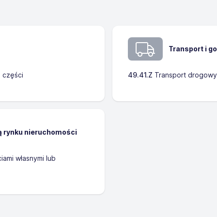
Transport i 
h części
49.41.Z
Transport drogowy
ą rynku nieruchomości
iami własnymi lub