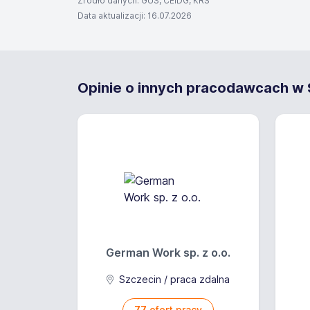
Źródło danych: GUS, CEIDG, KRS
Data aktualizacji: 16.07.2026
Opinie o innych pracodawcach w S
German Work sp. z o.o.
Szczecin / praca zdalna
77
ofert pracy