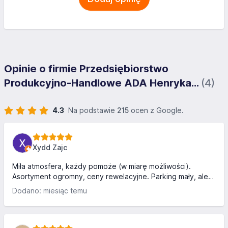
Opinie o firmie Przedsiębiorstwo
Produkcyjno-Handlowe ADA Henryka...
(4)
4.3
Na podstawie
215
ocen z Google.
Xydd Zajc
Miła atmosfera, każdy pomoże (w miarę możliwości).
Asortyment ogromny, ceny rewelacyjne. Parking mały, ale
firma nie ma możliwości powiększyć (marudzić można w
Dodano: miesiąc temu
ratuszu, bo to teren miasta). Kierowcy (LKW) wystarczy że
poproszą o pomoc, nikt tego nie zaniecha, a nie unosić się
dumą. Komentarze typu "musiałem wyjeżdżać na
wstecznym..." Tak ciężko poprosić o pomoc? Każdy