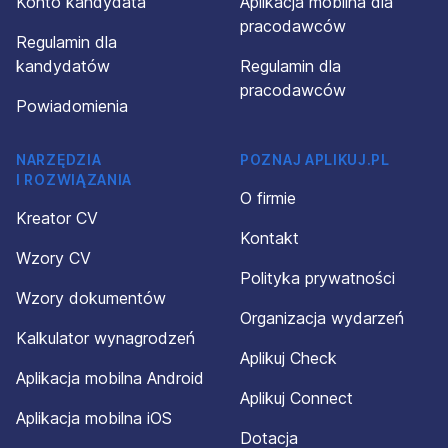
Konto kandydata
Aplikacja mobilna dla
pracodawców
Regulamin dla
kandydatów
Regulamin dla
pracodawców
Powiadomienia
NARZĘDZIA
POZNAJ APLIKUJ.PL
I ROZWIĄZANIA
O firmie
Kreator CV
Kontakt
Wzory CV
Polityka prywatności
Wzory dokumentów
Organizacja wydarzeń
Kalkulator wynagrodzeń
Aplikuj Check
Aplikacja mobilna Android
Aplikuj Connect
Aplikacja mobilna iOS
Dotacja