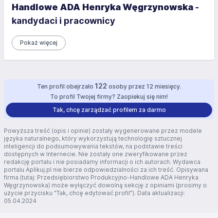
Handlowe ADA Henryka Węgrzynowska
-
kandydaci i pracownicy
Pokaż więcej
122
Ten profil obejrzało
osoby przez 12 miesięcy.
To profil Twojej firmy? Zaopiekuj się nim!
Tak, chcę zarządzać profilem za darmo
Powyższa treść (opis i opinie) zostały wygenerowane przez modele
języka naturalnego, który wykorzystują technologię sztucznej
inteligencji do podsumowywania tekstów, na podstawie treści
dostępnych w Internecie. Nie zostały one zweryfikowane przez
redakcję portalu i nie posiadamy informacji o ich autorach. Wydawca
portalu Aplikuj.pl nie bierze odpowiedzialności za ich treść. Opisywana
firma (tutaj: Przedsiębiorstwo Produkcyjno-Handlowe ADA Henryka
Węgrzynowska) może wyłączyć dowolną sekcję z opiniami (prosimy o
użycie przycisku "Tak, chcę edytować profil"). Data aktualizacji:
05.04.2024