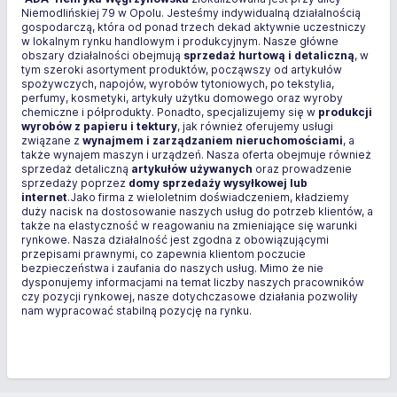
Niemodlińskiej 79 w Opolu. Jesteśmy indywidualną działalnością
gospodarczą, która od ponad trzech dekad aktywnie uczestniczy
w lokalnym rynku handlowym i produkcyjnym. Nasze główne
obszary działalności obejmują
sprzedaż hurtową i detaliczną
, w
tym szeroki asortyment produktów, począwszy od artykułów
spożywczych, napojów, wyrobów tytoniowych, po tekstylia,
perfumy, kosmetyki, artykuły użytku domowego oraz wyroby
chemiczne i półprodukty. Ponadto, specjalizujemy się w
produkcji
wyrobów z papieru i tektury
, jak również oferujemy usługi
związane z
wynajmem i zarządzaniem nieruchomościami
, a
także wynajem maszyn i urządzeń. Nasza oferta obejmuje również
sprzedaż detaliczną
artykułów używanych
oraz prowadzenie
sprzedaży poprzez
domy sprzedaży wysyłkowej lub
internet
.Jako firma z wieloletnim doświadczeniem, kładziemy
duży nacisk na dostosowanie naszych usług do potrzeb klientów, a
także na elastyczność w reagowaniu na zmieniające się warunki
rynkowe. Nasza działalność jest zgodna z obowiązującymi
przepisami prawnymi, co zapewnia klientom poczucie
bezpieczeństwa i zaufania do naszych usług. Mimo że nie
dysponujemy informacjami na temat liczby naszych pracowników
czy pozycji rynkowej, nasze dotychczasowe działania pozwoliły
nam wypracować stabilną pozycję na rynku.