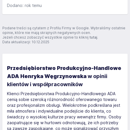
zajmuje się korektami bardzo profesjonalnie podchodzi do
Dodano: rok temu
każdego klienta .
Podane treści są cytatem z Profilu Firmy w Google. Wybraliśmy ostatnie
opinie, które nie mają skrajnych negatywnych ocen.
Jeżeli chcesz zobaczyć wszystkie opinie to kliknij
tutaj
.
Data aktualizacji: 10.12.2025
Przedsiębiorstwo Produkcyjno-Handlowe
ADA Henryka Węgrzynowska
w opinii
klientów i współpracowników
Klienci Przedsiębiorstwa Produkcyjno-Handlowego ADA
cenią sobie szeroką różnorodność oferowanego towaru
oraz profesjonalizm obsługi. Wielokrotnie podkreślana jest
miła atmosfera i indywidualne podejście do klienta, co
świadczy o wysokiej kulturze pracy wewnątrz firmy. Osoby
zaopatrujące się w hurtowni odnotowują, że ich potrzeby
są zawsze zaspokajane, co może signalizować przyszłym