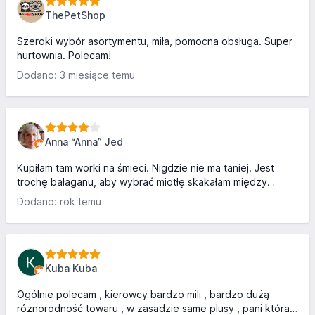
pracownik ma swoje zadania, wystarczy zapytać a będzie
ThePetShop
wam dane.. Pozdrawiam Kierowca LKW
Szeroki wybór asortymentu, miła, pomocna obsługa. Super
hurtownia. Polecam!
Dodano: 3 miesiące temu
Anna “Anna” Jed
Kupiłam tam worki na śmieci. Nigdzie nie ma taniej. Jest
trochę bałaganu, aby wybrać miotłę skakałam między
kartonami. Dojście do towaru było utrudnione. Za to ceny
Dodano: rok temu
jak marzenie, za 50 szt worków na śmieci zapłaciłam
niecałe 10 zł. Mają naprawdę duży wybór tanich produktów
Kuba Kuba
Ogólnie polecam , kierowcy bardzo mili , bardzo dużą
różnorodność towaru , w zasadzie same plusy , pani która