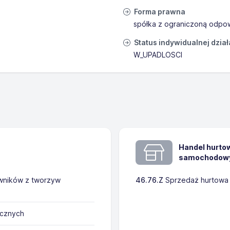
Forma prawna
spółka z ograniczoną odpow
Status indywidualnej dzia
W_UPADLOSCI
Handel hurtow
samochodowyc
towników z tworzyw
46.76.Z
Sprzedaż hurtowa 
ucznych