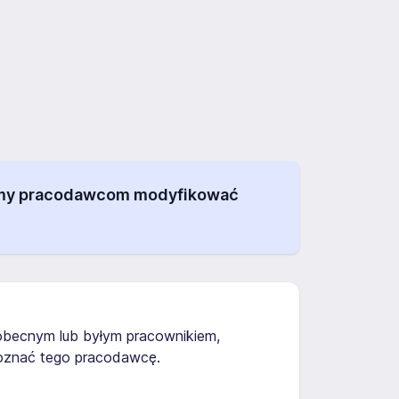
alamy pracodawcom modyfikować
ś obecnym lub byłym pracownikiem,
poznać tego pracodawcę.