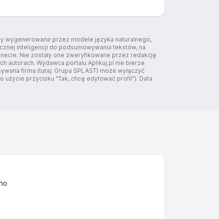
tały wygenerowane przez modele języka naturalnego,
ucznej inteligencji do podsumowywania tekstów, na
rnecie. Nie zostały one zweryfikowane przez redakcję
ich autorach. Wydawca portalu Aplikuj.pl nie bierze
sywana firma (tutaj: Grupa SPLAST) może wyłączyć
 użycie przycisku "Tak, chcę edytować profil"). Data
sno