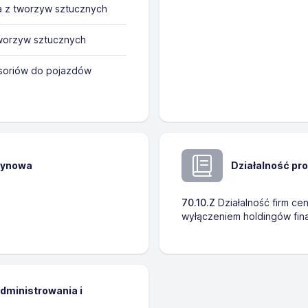
 z tworzyw sztucznych
worzyw sztucznych
esoriów do pojazdów
zynowa
Działalność pr
70.10.Z
Działalność firm cen
wyłączeniem holdingów fi
administrowania i