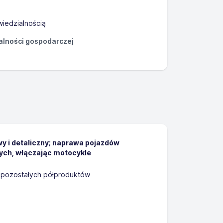
iedzialnością
łalności gospodarczej
y i detaliczny; naprawa pojazdów
h, włączając motocykle
pozostałych półproduktów