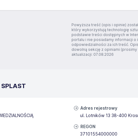
Powyższa treść (opis i opinie) zos
który wykorzystują technologię szt
podstawie treści dostępnych w Inte
portalu i nie posiadamy informacji o 
odpowiedzialności za ich treść. Opi
dowolną sekcję z opiniami (prosimy o
aktualizacji: 07.08.2026
a SPLAST
Adres rejestrowy
IEDZIALNOŚCIĄ
ul. Lotników 13 38-400 Kro
REGON
37101554000000