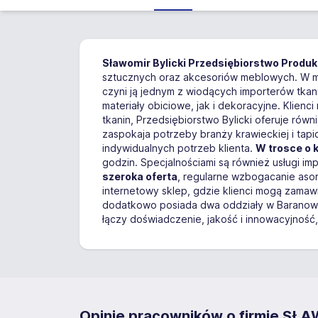
Sławomir Bylicki Przedsiębiorstwo Prod
sztucznych oraz akcesoriów meblowych. W mia
czyni ją jednym z wiodących importerów tkan
materiały obiciowe, jak i dekoracyjne. Klien
tkanin, Przedsiębiorstwo Bylicki oferuje rów
zaspokaja potrzeby branży krawieckiej i tapi
indywidualnych potrzeb klienta.
W trosce o 
godzin. Specjalnościami są również usługi imp
szeroka oferta
, regularne wzbogacanie asor
internetowy sklep, gdzie klienci mogą zamawi
dodatkowo posiada dwa oddziały w Baranowie 
łączy doświadczenie, jakość i innowacyjność,
Opinie pracowników o firmie 