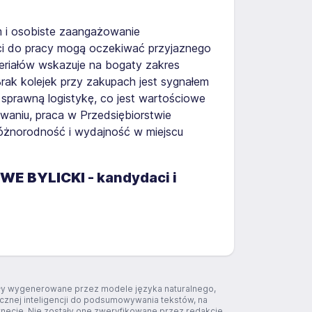
m i osobiste zaangażowanie
aci do pracy mogą oczekiwać przyjaznego
teriałów wskazuje na bogaty zakres
rak kolejek przy zakupach jest sygnałem
prawną logistykę, co jest wartościowe
aniu, praca w Przedsiębiorstwie
różnorodność i wydajność w miejscu
WE BYLICKI
- kandydaci i
tały wygenerowane przez modele języka naturalnego,
ucznej inteligencji do podsumowywania tekstów, na
rnecie. Nie zostały one zweryfikowane przez redakcję