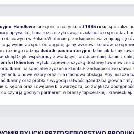
ukcyjno-Handlowe
funkcjonuje na rynku od
1985 roku
, specjalizuj
rę upływu lat, firma rozszerzyła swoją działalność o sprzedaż hur
in obiciowych w Polsce.W ofercie przedsiębiorstwa znajdują się r
ci mogą wybierać spośród bogatej gamy wzorów i kolorów, co sprawi
nież różnego rodzaju
dodatki pasmanteryjne
, takie jak taśmy suw
cerskiej.Dzięki współpracy z wiodącymi producentami tkanin z całe
komfort klientów
, Bylicki zapewnia szybką dostawę towarów znaj
ortu tkanin na specjalne życzenie klienta.Przedsiębiorstwo stawia na
tymentu o nowe wzory oraz miła i fachowa obsługa. Aby jeszcze bar
ać tkaniny oraz próbki z wygodą i łatwością.Siedziba główna firmy 
k. Kępna oraz Łowęcinie k. Swarzędza, co zwiększa dostępność ich
 co czyni ją godnym partnerem w branży tapicerskiej i krawieckiej.
SŁAWOMIR BYLICKI PRZEDSIĘBIORSTWO PROD