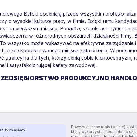
andlowego Bylicki doceniają przede wszystkim profesjonaliz
zy o wysokiej kulturze pracy w firmie. Dzięki temu kandyd
jest na pierwszym miejscu. Ponadto, szeroki asortyment ma
wiadczenia w różnorodnych obszarach działalności firmy. B
 To wszystko może wskazywać na efektywne zarządzanie i s
 dobrze skoordynowanego miejsca zatrudnienia. W podsumow
 atrakcyjna dla tych, którzy cenią sobie klientocentryzm, 
nej i satysfakcjonującej kariery zawodowej.
RZEDSIĘBIORSTWO PRODUKCYJNO HANDLO
Powyższa treść (opis i opinie) zos
z 12 miesięcy.
który wykorzystują technologię szt
podstawie treści dostępnych w Inte