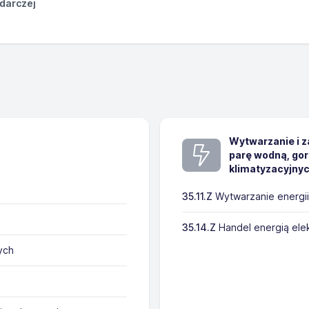
odarczej
Wytwarzanie i z
parę wodną, gor
klimatyzacyjny
35.11.Z
Wytwarzanie energii
35.14.Z
Handel energią ele
ych