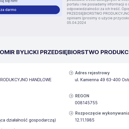
uj się nim!
portalu i nie posiadamy informacji o 
odpowiedzialności za ich treść. Opi
 za darmo
PRZEDSIĘBIORSTWO PRODUKCYJNO H
opiniami (prosimy o użycie przycisku 
05.04.2024
AWOMIR BYLICKI PRZEDSIĘBIORSTWO PRODUK
Adres rejestrowy
 PRODUKCYJNO HANDLOWE
ul. Kamienna 49 63-400 Ost
REGON
008145755
Rozpoczęcie wykonywania 
ąca działalność gospodarczą)
12.11.1985