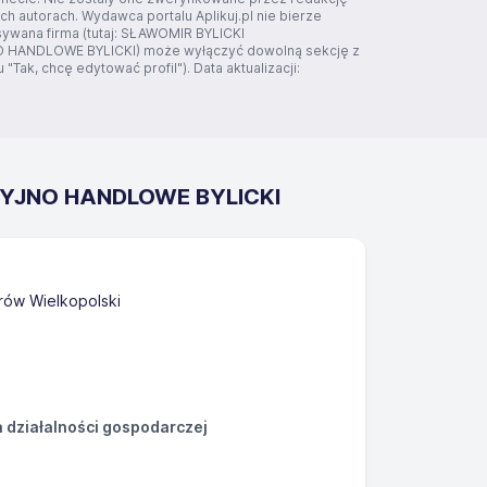
ich autorach. Wydawca portalu Aplikuj.pl nie bierze
sywana firma (tutaj: SŁAWOMIR BYLICKI
ANDLOWE BYLICKI) może wyłączyć dowolną sekcję z
"Tak, chcę edytować profil"). Data aktualizacji:
CYJNO HANDLOWE BYLICKI
rów Wielkopolski
działalności gospodarczej