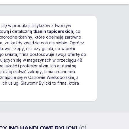
ąc się w produkcji artykułów z tworzyw
tową i detaliczną
tkanin tapicerskich
, co
óżnorodne tkaniny, które obejmują zarówno
a, że każdy znajdzie coś dla siebie. Oprócz
akowe, rzepy, nici czy gumki, co w pełni
go świata, firma dostosowuje swoją ofertę do
dujących się w magazynach w przeciągu 48
 jakość i profesjonalizm. Ich atutami są
dziej ułatwić zakupy, firma uruchomiła
znajduje się w Ostrowie Wielkopolskim, a
 usług. Sławomir Bylicki to firma, która
UKCYJNO HANDLOWE BYLICKI
(0)