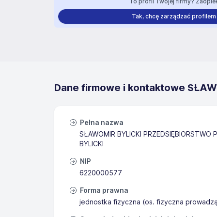
To profil Twojej firmy? Zaopiek
Tak, chcę zarządzać profilem
Dane firmowe i kontaktowe SŁ
Pełna nazwa
SŁAWOMIR BYLICKI PRZEDSIĘBIORSTWO
BYLICKI
NIP
6220000577
Forma prawna
jednostka fizyczna (os. fizyczna prowadz