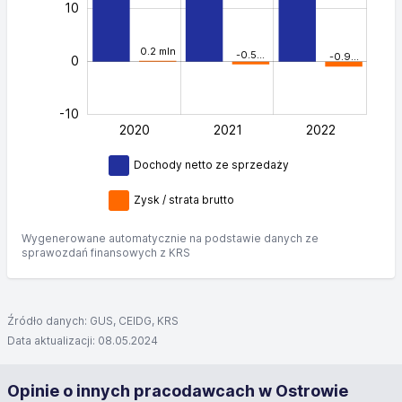
10
0.2 mln
-0.5…
-0.9…
0
-10
2020
2021
L
2022
Dochody netto ze sprzedaży
Zysk / strata brutto
Wygenerowane automatycznie na podstawie danych ze
sprawozdań finansowych z KRS
Źródło danych: GUS, CEIDG, KRS
Data aktualizacji: 08.05.2024
Opinie o innych pracodawcach w Ostrowie