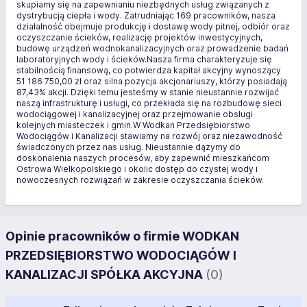
skupiamy się na zapewnianiu niezbędnych usług związanych z
dystrybucją ciepła i wody. Zatrudniając 169 pracowników, nasza
działalność obejmuje produkcję i dostawę wody pitnej, odbiór oraz
oczyszczanie ścieków, realizację projektów inwestycyjnych,
budowę urządzeń wodnokanalizacyjnych oraz prowadzenie badań
laboratoryjnych wody i ścieków.Nasza firma charakteryzuje się
stabilnością finansową, co potwierdza kapitał akcyjny wynoszący
51 186 750,00 zł oraz silna pozycja akcjonariuszy, którzy posiadają
87,43% akcji. Dzięki temu jesteśmy w stanie nieustannie rozwijać
naszą infrastrukturę i usługi, co przekłada się na rozbudowę sieci
wodociągowej i kanalizacyjnej oraz przejmowanie obsługi
kolejnych miasteczek i gmin.W Wodkan Przedsiębiorstwo
Wodociągów i Kanalizacji stawiamy na rozwój oraz niezawodność
świadczonych przez nas usług. Nieustannie dążymy do
doskonalenia naszych procesów, aby zapewnić mieszkańcom
Ostrowa Wielkopolskiego i okolic dostęp do czystej wody i
nowoczesnych rozwiązań w zakresie oczyszczania ścieków.
Opinie pracowników o firmie WODKAN
PRZEDSIĘBIORSTWO WODOCIĄGÓW I
KANALIZACJI SPÓŁKA AKCYJNA
(0)