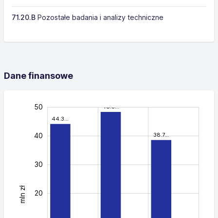
71.20.B
Pozostałe badania i analizy techniczne
Dane finansowe
-20
-30
-15
60
25
15
-5
5
50
48.5…
44.3…
40
38.7…
30
mln zł
40
20