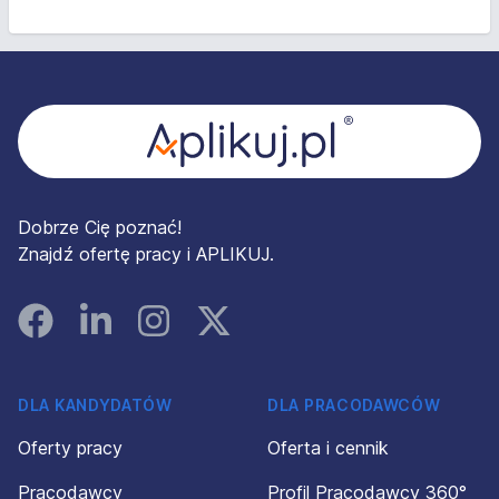
Stopka
Dobrze Cię poznać!
Znajdź ofertę pracy i APLIKUJ.
Facebook
Linked In
Instagram
Instagram
DLA KANDYDATÓW
DLA PRACODAWCÓW
Oferty pracy
Oferta i cennik
Pracodawcy
Profil Pracodawcy 360°