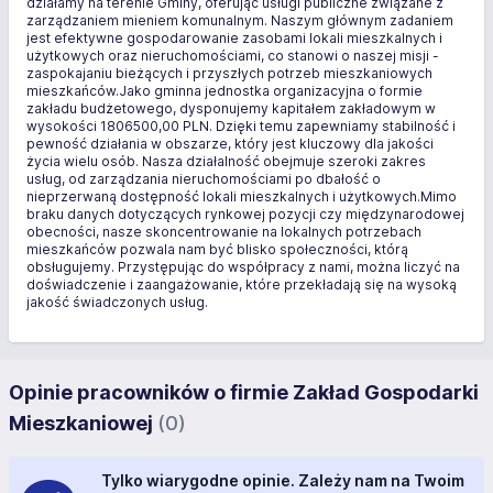
działamy na terenie Gminy, oferując usługi publiczne związane z
zarządzaniem mieniem komunalnym. Naszym głównym zadaniem
jest efektywne gospodarowanie zasobami lokali mieszkalnych i
użytkowych oraz nieruchomościami, co stanowi o naszej misji -
zaspokajaniu bieżących i przyszłych potrzeb mieszkaniowych
mieszkańców.Jako gminna jednostka organizacyjna o formie
zakładu budżetowego, dysponujemy kapitałem zakładowym w
wysokości 1806500,00 PLN. Dzięki temu zapewniamy stabilność i
pewność działania w obszarze, który jest kluczowy dla jakości
życia wielu osób. Nasza działalność obejmuje szeroki zakres
usług, od zarządzania nieruchomościami po dbałość o
nieprzerwaną dostępność lokali mieszkalnych i użytkowych.Mimo
braku danych dotyczących rynkowej pozycji czy międzynarodowej
obecności, nasze skoncentrowanie na lokalnych potrzebach
mieszkańców pozwala nam być blisko społeczności, którą
obsługujemy. Przystępując do współpracy z nami, można liczyć na
doświadczenie i zaangażowanie, które przekładają się na wysoką
jakość świadczonych usług.
Opinie pracowników o firmie Zakład Gospodarki
Mieszkaniowej
(0)
Tylko wiarygodne opinie. Zależy nam na Twoim