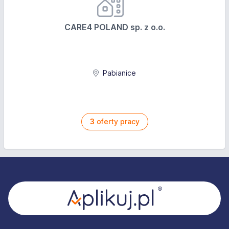
CARE4 POLAND sp. z o.o.
Pabianice
3
oferty pracy
Stopka