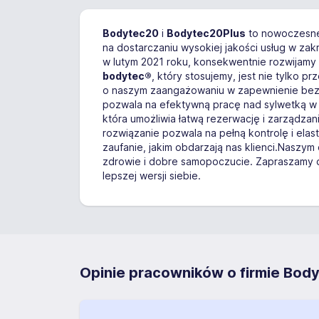
Bodytec20
i
Bodytec20Plus
to nowoczesne 
na dostarczaniu wysokiej jakości usług w za
w lutym 2021 roku, konsekwentnie rozwijam
bodytec®
, który stosujemy, jest nie tylko
o naszym zaangażowaniu w zapewnienie bezpie
pozwala na efektywną pracę nad sylwetką w
która umożliwia łatwą rezerwację i zarządza
rozwiązanie pozwala na pełną kontrolę i elas
zaufanie, jakim obdarzają nas klienci.Naszym
zdrowie i dobre samopoczucie. Zapraszamy do
lepszej wersji siebie.
Opinie pracowników o firmie Body