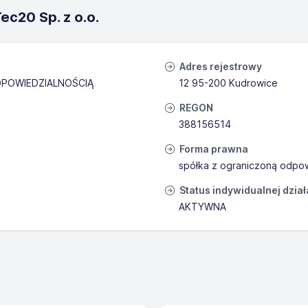
c20 Sp. z o.o.
Adres rejestrowy
POWIEDZIALNOŚCIĄ
12 95-200 Kudrowice
REGON
388156514
Forma prawna
spółka z ograniczoną odpow
Status indywidualnej dzia
AKTYWNA