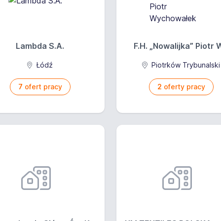
Lambda S.A.
F.H. „Nowalijka” Piotr W
Łódź
Piotrków Trybunalski
7
ofert pracy
2
oferty pracy