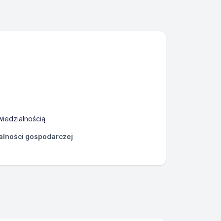
iedzialnością
łalności gospodarczej