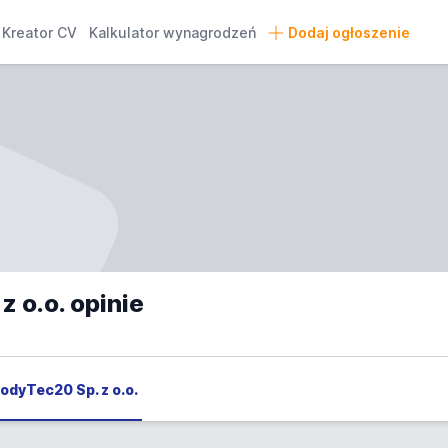
Kreator CV
Kalkulator wynagrodzeń
Dodaj ogłoszenie
 o.o. opinie
BodyTec20 Sp. z o.o.