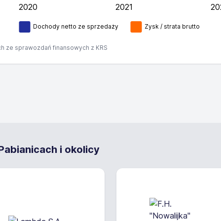
2020
2021
20
L
Dochody netto ze sprzedaży
Zysk / strata brutto
h ze sprawozdań finansowych z KRS
abianicach i okolicy