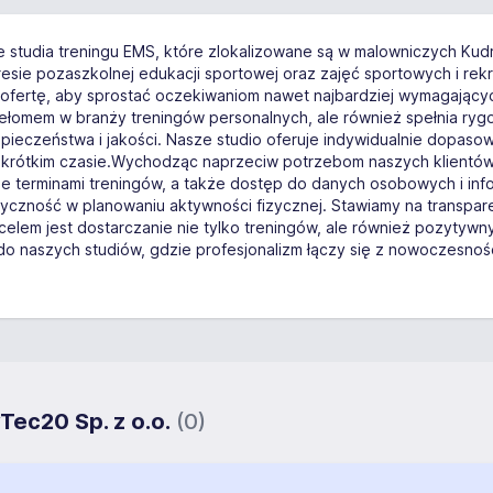
studia treningu EMS, które zlokalizowane są w malowniczych Kudr
kresie pozaszkolnej edukacji sportowej oraz zajęć sportowych i r
y ofertę, aby sprostać oczekiwaniom nawet najbardziej wymagają
 przełomem w branży treningów personalnych, ale również spełnia r
czeństwa i jakości. Nasze studio oferuje indywidualnie dopasowan
 krótkim czasie.Wychodząc naprzeciw potrzebom naszych klientów
nie terminami treningów, a także dostęp do danych osobowych i in
tyczność w planowaniu aktywności fizycznej. Stawiamy na transpare
 celem jest dostarczanie nie tylko treningów, ale również pozytyw
 naszych studiów, gdzie profesjonalizm łączy się z nowoczesności
Tec20 Sp. z o.o.
(0)