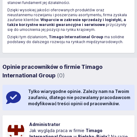
stanowi fundament jej działalności.
Dzięki wysokiej jakości oferowanych produktów oraz
nieustannemu rozwijaniu i poszerzaniu asortymentu, firma zyskała
zaufanie klientów.
Wsparcie w zakresie sprzedaży i logistyki, a
także korzystne warunki gwarancyjne i serwisowe
przyczyniły
się do umocnienia jej pozycji na rynku krajowym.
Dzięki tym działaniom,
Timago International Group
ma solidne
podstawy do dalszego rozwoju na rynkach międzynarodowych.
Opinie pracowników o firmie Timago
International Group
(0)
Tylko wiarygodne opinie. Zależy nam na Twoim
zaufaniu, dlatego nie pozwalamy pracodawcom
modyfikować treści opinii od pracowników.
Administrator
Jak wygląda praca w firmie
Timago
International Group
w
Bielsko-Biała
? Na razie