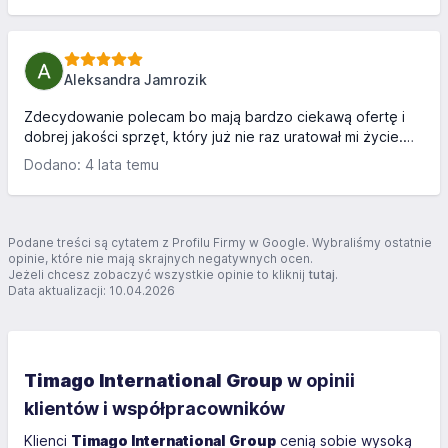
Aleksandra Jamrozik
Zdecydowanie polecam bo mają bardzo ciekawą ofertę i
dobrej jakości sprzęt, który już nie raz uratował mi życie.
Bardzo dziękuję całemu zespołowi Timago za wsparcie i
Dodano: 4 lata temu
perfekcujny dobór sprzętu. Życzę Wam powodzenia i
trzymajcie świetny poziom:-)
Podane treści są cytatem z Profilu Firmy w Google. Wybraliśmy ostatnie
opinie, które nie mają skrajnych negatywnych ocen.
Jeżeli chcesz zobaczyć wszystkie opinie to kliknij
tutaj
.
Data aktualizacji: 10.04.2026
Timago International Group
w opinii
klientów i współpracowników
Klienci
Timago International Group
cenią sobie wysoką