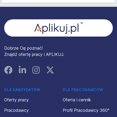
Stopka
Dobrze Cię poznać!
Znajdź ofertę pracy i APLIKUJ.
Facebook
Linked In
Instagram
Instagram
DLA KANDYDATÓW
DLA PRACODAWCÓW
Oferty pracy
Oferta i cennik
Pracodawcy
Profil Pracodawcy 360°