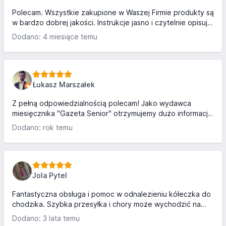
Polecam. Wszystkie zakupione w Waszej Firmie produkty są
w bardzo dobrej jakości. Instrukcje jasno i czytelnie opisują
zasadę działania zakupionego sprzętu. Firma godna
Dodano: 4 miesiące temu
polecenia.
Łukasz Marszałek
Z pełną odpowiedzialnością polecam! Jako wydawca
miesięcznika "Gazeta Senior" otrzymujemy dużo informacji
od naszych czytelników, którzy są zadowoleni nie tylko z
Dodano: rok temu
zakupionych produktów ale także poziomem obsługi i
wsparciem w procesie zakupu a także po nim. Ponadto
firma chętnie dzieli się wiedzą i udostępnia przydatne
materiały poradnikowe. Polecam także współpracę B2B,
bardzo rzetelny kontrahent.
Jola Pytel
Fantastyczna obsługa i pomoc w odnalezieniu kółeczka do
chodzika. Szybka przesyłka i chory może wychodzić na
spacery z chodzikiem. Pięknie dziękuję i polecam!
Dodano: 3 lata temu