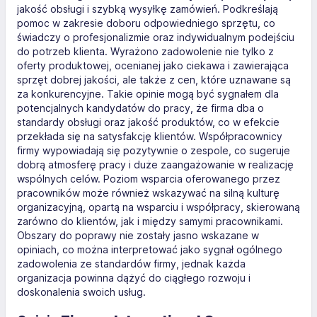
jakość obsługi i szybką wysyłkę zamówień. Podkreślają
pomoc w zakresie doboru odpowiedniego sprzętu, co
świadczy o profesjonalizmie oraz indywidualnym podejściu
do potrzeb klienta. Wyrażono zadowolenie nie tylko z
oferty produktowej, ocenianej jako ciekawa i zawierająca
sprzęt dobrej jakości, ale także z cen, które uznawane są
za konkurencyjne. Takie opinie mogą być sygnałem dla
potencjalnych kandydatów do pracy, że firma dba o
standardy obsługi oraz jakość produktów, co w efekcie
przekłada się na satysfakcję klientów. Współpracownicy
firmy wypowiadają się pozytywnie o zespole, co sugeruje
dobrą atmosferę pracy i duże zaangażowanie w realizację
wspólnych celów. Poziom wsparcia oferowanego przez
pracowników może również wskazywać na silną kulturę
organizacyjną, opartą na wsparciu i współpracy, skierowaną
zarówno do klientów, jak i między samymi pracownikami.
Obszary do poprawy nie zostały jasno wskazane w
opiniach, co można interpretować jako sygnał ogólnego
zadowolenia ze standardów firmy, jednak każda
organizacja powinna dążyć do ciągłego rozwoju i
doskonalenia swoich usług.