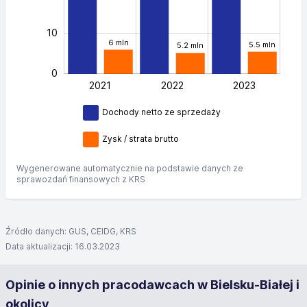
10
6 mln
5.5 mln
5.2 mln
0
2021
2022
L
2023
Dochody netto ze sprzedaży
Zysk / strata brutto
Wygenerowane automatycznie na podstawie danych ze
sprawozdań finansowych z KRS
Źródło danych: GUS, CEIDG, KRS
Data aktualizacji: 16.03.2023
Opinie o innych pracodawcach w Bielsku-Białej i
okolicy