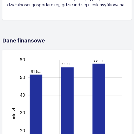
działalności gospodarczej, gdzie indziej niesklasyfikowana
Dane finansowe
-20
-10
70
25
35
15
-5
5
60
58 mln
55.9…
51.8…
50
40
mln zł
40
30
20