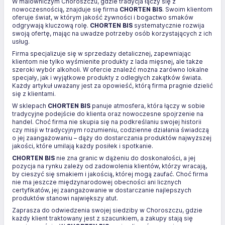
W malowniczym Choroszczu, gdzie tradycja łączy się z
nowoczesnością, znajduje się firma
CHORTEN BIS
. Swoim klientom
oferuje świat, w którym jakość żywności i bogactwo smaków
odgrywają kluczową rolę.
CHORTEN BIS
systematycznie rozwija
swoją ofertę, mając na uwadze potrzeby osób korzystających z ich
usług.
Firma specjalizuje się w sprzedaży detalicznej, zapewniając
klientom nie tylko wyśmienite produkty z lada mięsnej, ale także
szeroki wybór alkoholi. W ofercie znaleźć można zarówno lokalne
specjały, jak i wyjątkowe produkty z odległych zakątków świata.
Każdy artykuł uważany jest za opowieść, którą firma pragnie dzielić
się z klientami.
W sklepach
CHORTEN BIS
panuje atmosfera, która łączy w sobie
tradycyjne podejście do klienta oraz nowoczesne spojrzenie na
handel. Choć firma nie skupia się na podkreślaniu swojej historii
czy misji w tradycyjnym rozumieniu, codzienne działania świadczą
o jej zaangażowaniu – dąży do dostarczania produktów najwyższej
jakości, które umilają każdy posiłek i spotkanie.
CHORTEN BIS
nie zna granic w dążeniu do doskonałości, a jej
pozycja na rynku zależy od zadowolenia klientów, którzy wracają,
by cieszyć się smakiem i jakością, której mogą zaufać. Choć firma
nie ma jeszcze międzynarodowej obecności ani licznych
certyfikatów, jej zaangażowanie w dostarczanie najlepszych
produktów stanowi największy atut.
Zaprasza do odwiedzenia swojej siedziby w Choroszczu, gdzie
każdy klient traktowany jest z szacunkiem, a zakupy stają się