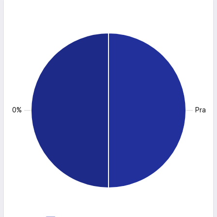
 50.0%
Pracow