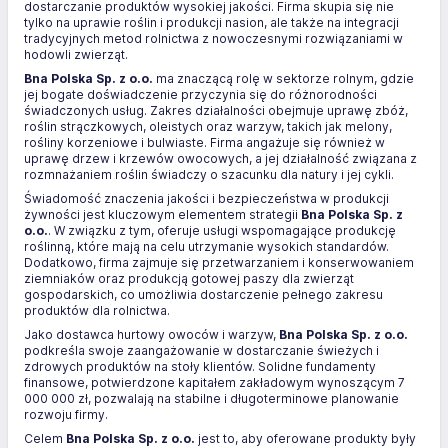
dostarczanie produktów wysokiej jakości. Firma skupia się nie
tylko na uprawie roślin i produkcji nasion, ale także na integracji
tradycyjnych metod rolnictwa z nowoczesnymi rozwiązaniami w
hodowli zwierząt.
Bna Polska Sp. z o.o.
ma znaczącą rolę w sektorze rolnym, gdzie
jej bogate doświadczenie przyczynia się do różnorodności
świadczonych usług. Zakres działalności obejmuje uprawę zbóż,
roślin strączkowych, oleistych oraz warzyw, takich jak melony,
rośliny korzeniowe i bulwiaste. Firma angażuje się również w
uprawę drzew i krzewów owocowych, a jej działalność związana z
rozmnażaniem roślin świadczy o szacunku dla natury i jej cykli.
Świadomość znaczenia jakości i bezpieczeństwa w produkcji
żywności jest kluczowym elementem strategii
Bna Polska Sp. z
o.o.
. W związku z tym, oferuje usługi wspomagające produkcję
roślinną, które mają na celu utrzymanie wysokich standardów.
Dodatkowo, firma zajmuje się przetwarzaniem i konserwowaniem
ziemniaków oraz produkcją gotowej paszy dla zwierząt
gospodarskich, co umożliwia dostarczenie pełnego zakresu
produktów dla rolnictwa.
Jako dostawca hurtowy owoców i warzyw,
Bna Polska Sp. z o.o.
podkreśla swoje zaangażowanie w dostarczanie świeżych i
zdrowych produktów na stoły klientów. Solidne fundamenty
finansowe, potwierdzone kapitałem zakładowym wynoszącym 7
000 000 zł, pozwalają na stabilne i długoterminowe planowanie
rozwoju firmy.
Celem
Bna Polska Sp. z o.o.
jest to, aby oferowane produkty były