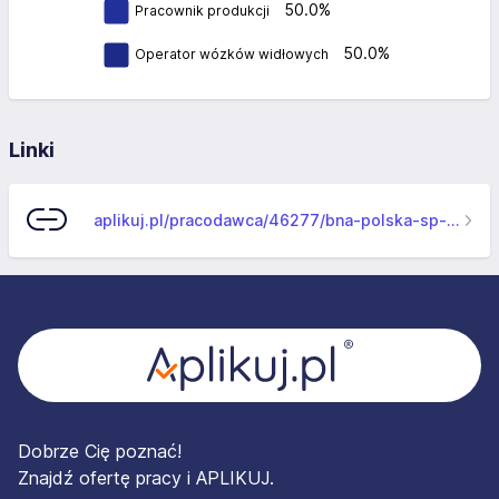
50.0%
Pracownik produkcji
50.0%
Operator wózków widłowych
Linki
aplikuj.pl/pracodawca/46277/bna-polska-sp-zo-o
Stopka
Dobrze Cię poznać!
Znajdź ofertę pracy i APLIKUJ.