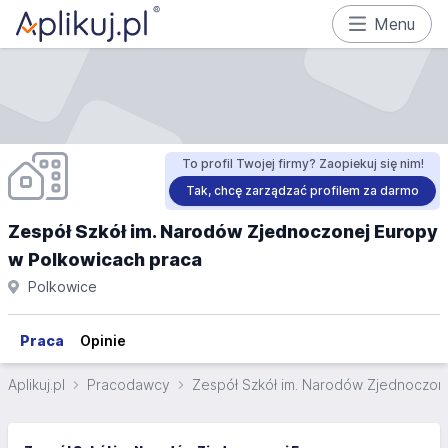
Menu
To profil Twojej firmy? Zaopiekuj się nim!
Tak, chcę zarządzać profilem za darmo
Zespół Szkół im. Narodów Zjednoczonej Europy
w Polkowicach praca
Polkowice
Praca
Opinie
Aplikuj.pl
Pracodawcy
Zespół Szkół im. Narodów Zjednoczon