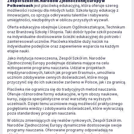
Zespół Szkół im. Narodów Zjednoczonej Europy w
Polkowicach
jest placówką edukacyjną, która oferuje szereg
możliwości rozwoju dla młodych ludzi. Szkoła łączy edukację z
innowacjami, co sprzyja odkrywaniu talentów i nabywaniu
umiejętności, niezbędnych w obliczu przyszłych wyzwań.
Oferta edukacyjna obejmuje Liceum Ogólnokształcące, Technikum
oraz Branżową Szkołę I Stopnia. Taki dobór typów szkół pozwala
na indywidualne dostosowanie ścieżki edukacyjnej do potrzeb i
zainteresowań uczniów. Placówka kładzie duży nacisk na
indywidualne podejście oraz zapewnienie wsparcia na każdym
etapie nauki.
Jako instytucja nowoczesna, Zespół Szkół im. Narodów
Zjednoczonej Europy podejmuje działania mające na celu
wzbogacenie programu nauczania. Udział w projektach
międzynarodowych, takich jak program Erasmus+, umożliwia
uczniom zdobywanie cennych doświadczeń, które mogą
przyczynić się do ich sukcesów zarówno w Polsce, jak i za granicą.
Placówka nie ogranicza się do tradycyjnych metod nauczania.
Oferuje różnorodne formy edukacyjne, w tym obozy naukowe,
kursy, zajęcia specjalistyczne oraz warsztaty na wyższych
uczelniach. Dzięki temu uczniowie mają możliwość praktycznego
pogłębiania wiedzy i zdobywania doświadczeń, które wykraczają
poza standardowy program nauczania.
W obliczu zmieniających się realiów rynkowych, Zespół Szkół im.
Narodów Zjednoczonej Europy dynamicznie dostosowuje swoje
programy nauczania. Oferowane programy odpowiadają na