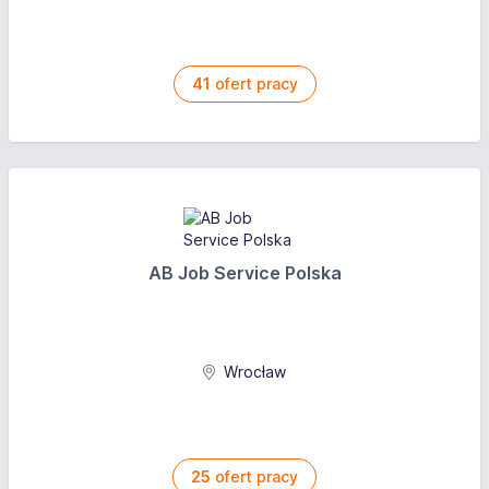
magisterskie na kierunku psychologia oraz
przygotowanie pedagogiczne. Wynagrodzenie
ustalone zostanie zgodnie z posiadanym stopniem
41
ofert pracy
awansu zawodowego oraz stażem pracy.
Oferujemy
Wynagrodzenie brutto: od 3 490 PLN
Opis wynagrodzenia: [System czasu pracy] :
zgodny z planem nauczania [Godzina zakończenia
AB Job Service Polska
pracy] : 16:00 [Praca w zastęp
System wynagrodzenia: Ryczałtowy
Wrocław
25
ofert pracy