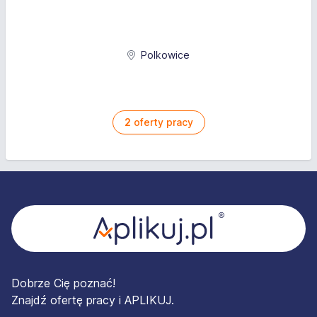
Polkowice
2
oferty pracy
Stopka
Dobrze Cię poznać!
Znajdź ofertę pracy i APLIKUJ.