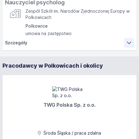
Nauczyciel psycholog
Zespół Szkół im. Narodów Zjednoczonej Europy w
Polkowicach
Polkowice
umowa na zastępstwo
Szczegóły
Zakres obowiązków
Pracodawcy w Polkowicach i okolicy
Wykonywanie obowiązków psychologa w szkole
ponadpodstawowej (Technikum, Liceum
Ogólnokształcące, Branżowa Szkoła I Stopnia).
Wymagania
TWG Polska Sp. z o.o.
Wykształcenie: wyższe (w tym licencjat), kierunek:
psychologia
Uprawnienia: Przygotowanie pedagogiczne
Środa Śląska / praca zdalna
Inne wymagania: Wymagane wykształcenie wyższe