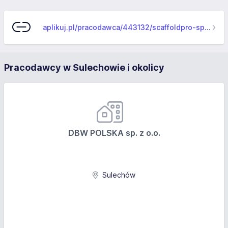
aplikuj.pl/pracodawca/443132/scaffoldpro-sp-z-o-o-
Pracodawcy w Sulechowie i okolicy
DBW POLSKA sp. z o.o.
Sulechów