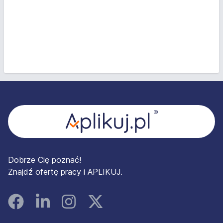
Stopka
Dobrze Cię poznać!
Znajdź ofertę pracy i APLIKUJ.
Facebook
Linked In
Instagram
Instagram