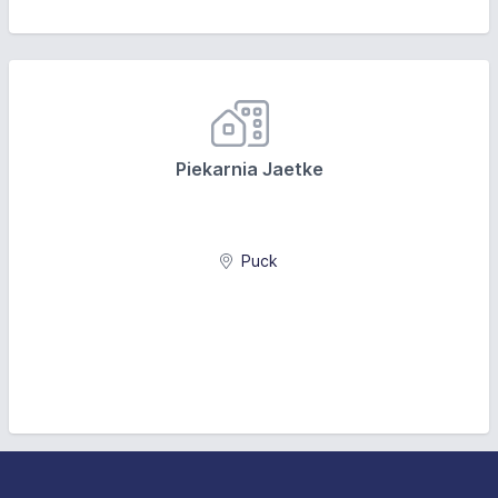
Piekarnia Jaetke
Puck
Stopka