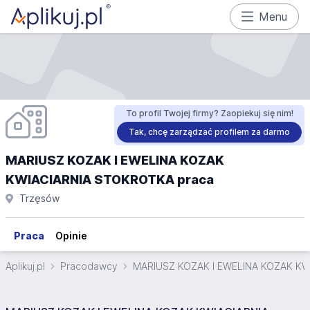
Menu
To profil Twojej firmy? Zaopiekuj się nim!
Tak, chcę zarządzać profilem za darmo
MARIUSZ KOZAK I EWELINA KOZAK
KWIACIARNIA STOKROTKA praca
Trzęsów
Praca
Opinie
Aplikuj.pl
Pracodawcy
MARIUSZ KOZAK I EWELINA KOZAK K