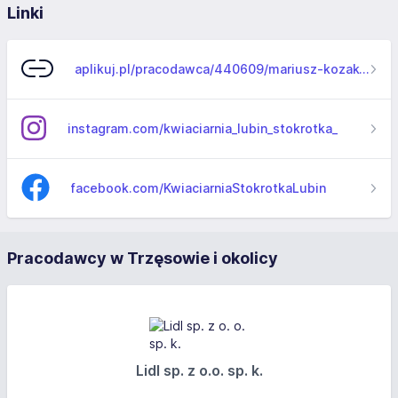
Linki
aplikuj.pl/pracodawca/440609/mariusz-kozak-i-ewelina-kozak-kwiaciarnia-stokrotka
instagram.com/kwiaciarnia_lubin_stokrotka_
facebook.com/KwiaciarniaStokrotkaLubin
Pracodawcy w Trzęsowie i okolicy
Lidl sp. z o.o. sp. k.