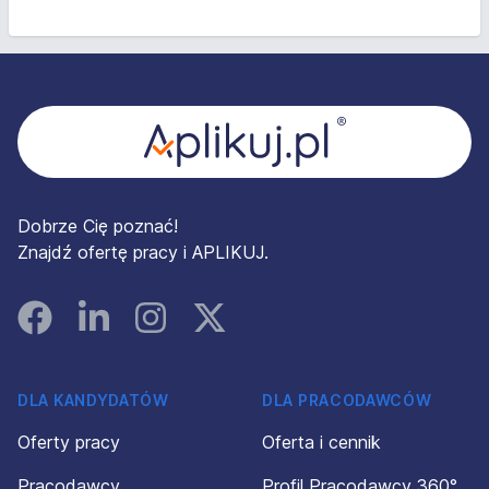
Stopka
Dobrze Cię poznać!
Znajdź ofertę pracy i APLIKUJ.
Facebook
Linked In
Instagram
Instagram
DLA KANDYDATÓW
DLA PRACODAWCÓW
Oferty pracy
Oferta i cennik
Pracodawcy
Profil Pracodawcy 360°