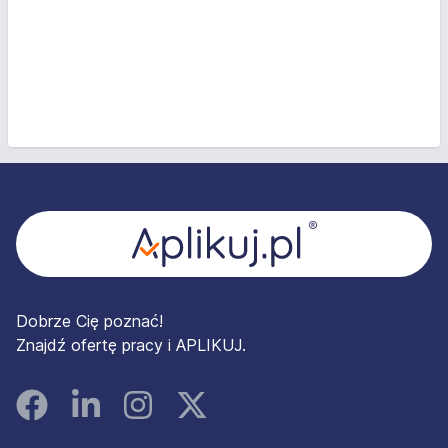
Stopka
Dobrze Cię poznać!
Znajdź ofertę pracy i APLIKUJ.
Facebook
Linked In
Instagram
Instagram