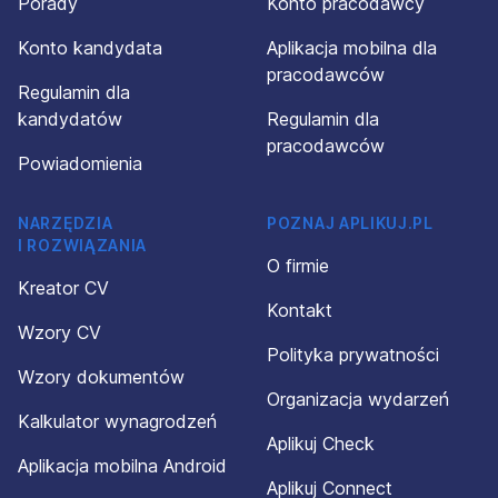
Porady
Konto pracodawcy
Konto kandydata
Aplikacja mobilna dla
pracodawców
Regulamin dla
kandydatów
Regulamin dla
pracodawców
Powiadomienia
NARZĘDZIA
POZNAJ APLIKUJ.PL
I ROZWIĄZANIA
O firmie
Kreator CV
Kontakt
Wzory CV
Polityka prywatności
Wzory dokumentów
Organizacja wydarzeń
Kalkulator wynagrodzeń
Aplikuj Check
Aplikacja mobilna Android
Aplikuj Connect