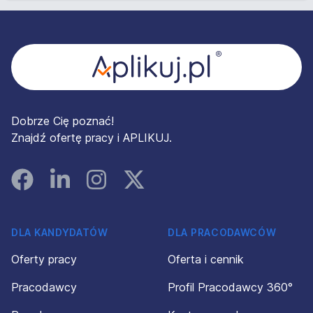
Stopka
Dobrze Cię poznać!
Znajdź ofertę pracy i APLIKUJ.
Facebook
Linked In
Instagram
Instagram
DLA KANDYDATÓW
DLA PRACODAWCÓW
Oferty pracy
Oferta i cennik
Pracodawcy
Profil Pracodawcy 360°