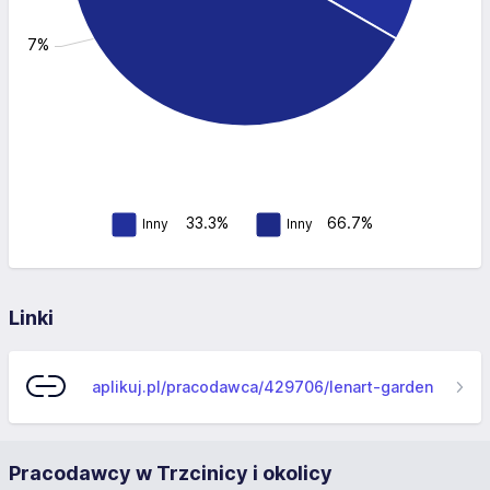
: 66.7%
33.3%
66.7%
Inny
Inny
Linki
aplikuj.pl/pracodawca/429706/lenart-garden
Pracodawcy w Trzcinicy i okolicy