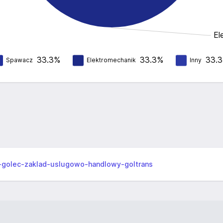
El
33.3%
33.3%
33.
Spawacz
Elektromechanik
Inny
y-golec-zaklad-uslugowo-handlowy-goltrans