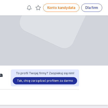
Konto kandydata
Dla firm
a
To profil Twojej firmy? Zaopiekuj się nim!
Tak, chcę zarządzać profilem za darmo