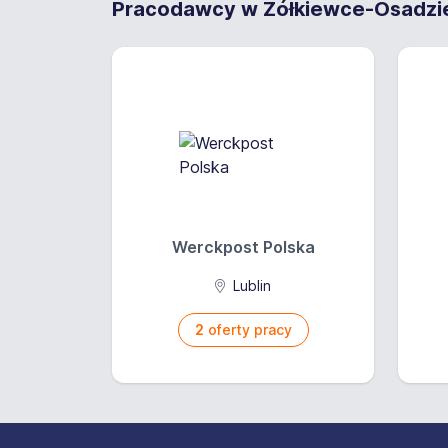
Pracodawcy w Żółkiewce-Osadzie 
Werckpost Polska
Lublin
2
oferty pracy
Stopka