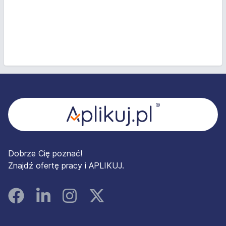
Stopka
Dobrze Cię poznać!
Znajdź ofertę pracy i APLIKUJ.
Facebook
Linked In
Instagram
Instagram