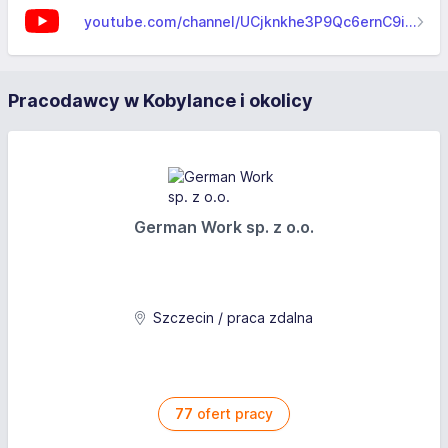
youtube.com/channel/UCjknkhe3P9Qc6ernC9ilSrA
Pracodawcy w Kobylance i okolicy
German Work sp. z o.o.
Szczecin / praca zdalna
77
ofert pracy